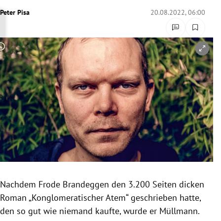
rreich Untermenü
Peter Pisa
20.08.2022, 06:00
rt Untermenü
Copyright-Hinweis öffnen/schließen
schaft Untermenü
s Untermenü
zeit Untermenü
undheit Untermenü
tur Untermenü
nung Untermenü
Nachdem Frode Brandeggen den 3.200 Seiten dicken
Roman „Konglomeratischer Atem“ geschrieben hatte,
lität Untermenü
den so gut wie niemand kaufte, wurde er Müllmann.