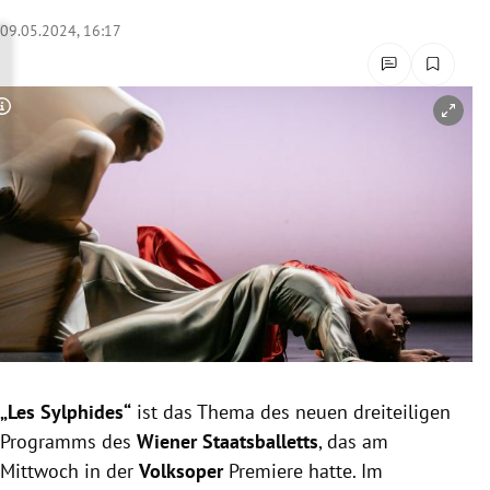
rreich Untermenü
09.05.2024, 16:17
rt Untermenü
Copyright-Hinweis öffnen/schließen
schaft Untermenü
s Untermenü
zeit Untermenü
undheit Untermenü
tur Untermenü
nung Untermenü
„Les Sylphides“
ist das Thema des neuen dreiteiligen
Programms des
Wiener Staatsballetts
, das am
lität Untermenü
Mittwoch in der
Volksoper
Premiere hatte. Im