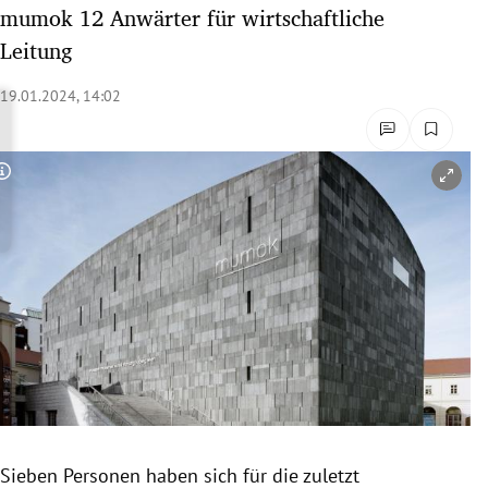
mumok 12 Anwärter für wirtschaftliche
rreich Untermenü
Leitung
rt Untermenü
19.01.2024, 14:02
schaft Untermenü
s Untermenü
Copyright-Hinweis öffnen/schließen
zeit Untermenü
undheit Untermenü
tur Untermenü
nung Untermenü
lität Untermenü
Sieben Personen haben sich für die zuletzt