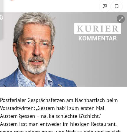
rreich Untermenü
rt Untermenü
Copyright-Hinweis öffnen/schließen
schaft Untermenü
s Untermenü
zeit Untermenü
undheit Untermenü
tur Untermenü
Postferialer Gesprächsfetzen am Nachbartisch beim
nung Untermenü
Vorstadtwirten: „Gestern hab’ i zum ersten Mal
Austern ’gessen – na, ka schlechte G’schicht.“
lität Untermenü
Austern isst man entweder im hiesigen Restaurant,
wenn man zeigen muss, von Welt zu sein und es sich