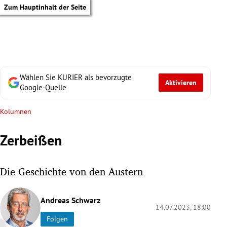
Zum Hauptinhalt der Seite
Wählen Sie KURIER als bevorzugte
Aktivieren
Google-Quelle
Kolumnen
Zerbeißen
Die Geschichte von den Austern
Andreas Schwarz
14.07.2023, 18:00
tik Untermenü
Folgen