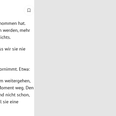
genommen hat.
ch werden, mehr
ichts.
ss wir sie nie
vornimmt. Etwa:
am weitergehen,
n Moment weg. Den
nd nicht schon,
 sie eine