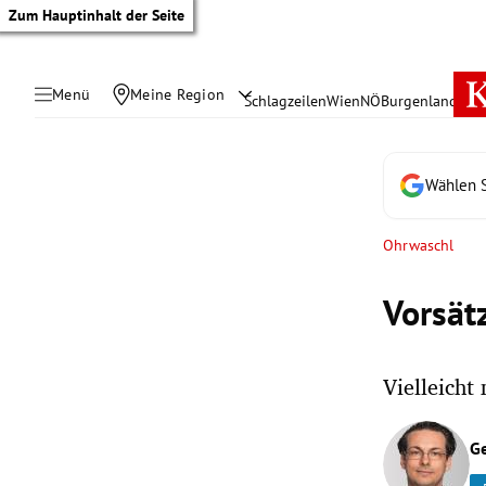
Zum Hauptinhalt der Seite
Menü
Meine Region
Schlagzeilen
Wien
NÖ
Burgenland
Öste
Wählen S
Ohrwaschl
Vorsät
Vielleicht
tik Untermenü
G
rreich Untermenü