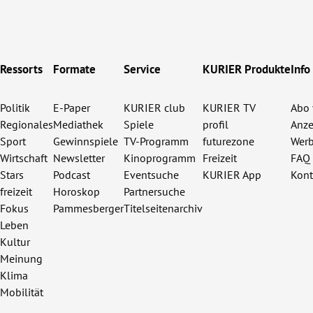
Ressorts
Formate
Service
KURIER Produkte
Info
Politik
E-Paper
KURIER club
KURIER TV
Abo 
Regionales
Mediathek
Spiele
profil
Anze
Sport
Gewinnspiele
TV-Programm
futurezone
Werb
Wirtschaft
Newsletter
Kinoprogramm
Freizeit
FAQ
Stars
Podcast
Eventsuche
KURIER App
Kont
freizeit
Horoskop
Partnersuche
Fokus
Pammesberger
Titelseitenarchiv
Leben
Kultur
Meinung
Klima
Mobilität