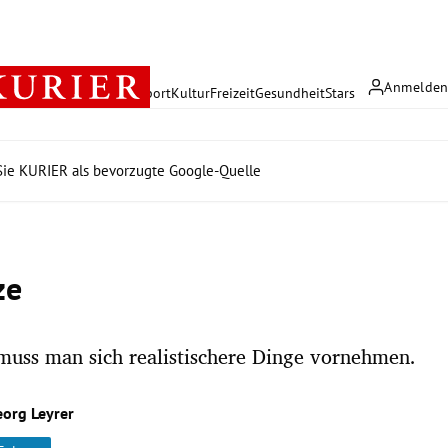
Anmelde
rreich
Politik
Wirtschaft
Sport
Kultur
Freizeit
Gesundheit
Stars
ie KURIER als bevorzugte Google-Quelle
ze
 muss man sich realistischere Dinge vornehmen.
eorg Leyrer