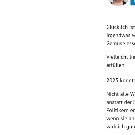
rt Untermenü
Glücklich is
schaft Untermenü
Irgendwas w
s Untermenü
Gemüse esse
zeit Untermenü
Vielleicht l
erfüllen.
undheit Untermenü
2025 könnte
tur Untermenü
Nicht alle 
nung Untermenü
anstatt der
Politikern e
lität Untermenü
wenn sie an
wirklich gu