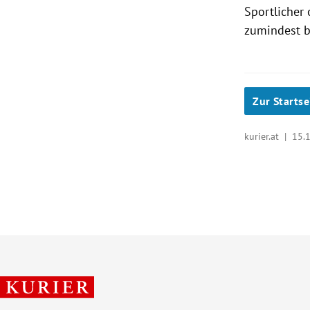
Sportlicher 
zumindest b
Zur Startse
kurier.at |
15.