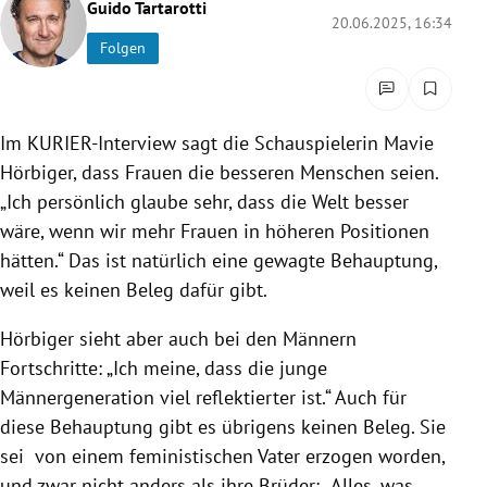
Guido Tartarotti
rreich Untermenü
20.06.2025, 16:34
Folgen
rt Untermenü
schaft Untermenü
Im KURIER-Interview sagt die Schauspielerin Mavie
Hörbiger, dass Frauen die besseren Menschen seien.
s Untermenü
„Ich persönlich glaube sehr, dass die Welt besser
wäre, wenn wir mehr Frauen in höheren Positionen
zeit Untermenü
hätten.“ Das ist natürlich eine gewagte Behauptung,
undheit Untermenü
weil es keinen Beleg dafür gibt.
tur Untermenü
Hörbiger sieht aber auch bei den Männern
Fortschritte: „Ich meine, dass die junge
nung Untermenü
Männergeneration viel reflektierter ist.“ Auch für
diese Behauptung gibt es übrigens keinen Beleg. Sie
lität Untermenü
sei von einem feministischen Vater erzogen worden,
und zwar nicht anders als ihre Brüder: „Alles, was