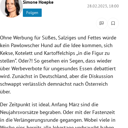
Simone Hoepke
rreich Untermenü
28.02.2023, 18:00
Folgen
rt Untermenü
schaft Untermenü
Ohne Werbung für Süßes, Salziges und Fettes würde
kein Pawlowscher Hund auf die Idee kommen, sich
s Untermenü
Kekse, Kotelett und Kartoffelchips „in die Figur zu
stellen“. Oder?! So gesehen ein Segen, dass wieder
zeit Untermenü
über Werbeverbote für ungesundes Essen debattiert
undheit Untermenü
wird. Zunächst in Deutschland, aber die Diskussion
schwappt verlässlich demnächst nach Österreich
tur Untermenü
über.
nung Untermenü
Der Zeitpunkt ist ideal. Anfang März sind die
Neujahrsvorsätze begraben. Oder mit der Fastenzeit
lität Untermenü
in die Verlängerungsrunde gegangen. Wobei viele in
Woche eins bereits alle Jokertage verbraucht haben