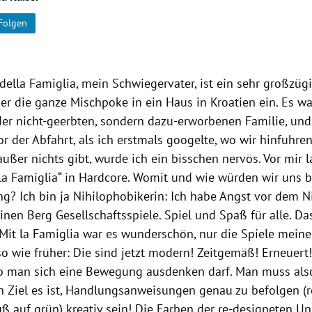
Folgen
della Famiglia, mein Schwiegervater, ist ein sehr großzü
 er die ganze Mischpoke in ein Haus in
Kroatien
ein. Es wa
er nicht-geerbten, sondern dazu-erworbenen Familie, und 
r der Abfahrt, als ich erstmals googelte, wo wir hinfuhre
außer nichts gibt, wurde ich ein bisschen nervös. Vor mir 
la Famiglia“ in Hardcore. Womit und wie würden wir uns b
g? Ich bin ja Nihilophobikerin: Ich habe Angst vor dem Ni
inen Berg Gesellschaftsspiele. Spiel und Spaß für alle. Da
 Mit la Famiglia war es wunderschön, nur die Spiele meine
o wie früher: Die sind jetzt modern! Zeitgemäß! Erneuert!
wo man sich eine Bewegung ausdenken darf. Man muss als
en Ziel es ist, Handlungsanweisungen genau zu befolgen (
Fuß auf grün) kreativ sein! Die Farben der re-designeten U