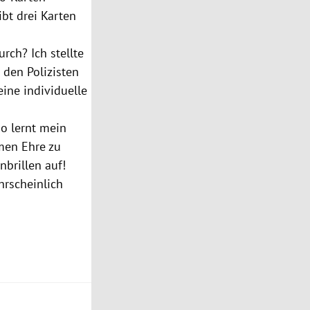
ibt drei Karten
rch? Ich stellte
 den Polizisten
eine individuelle
so lernt mein
men Ehre zu
brillen auf!
hrscheinlich