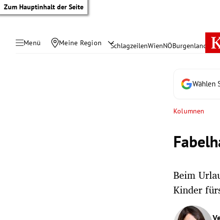
Zum Hauptinhalt der Seite
Menü
Meine Region
Schlagzeilen
Wien
NÖ
Burgenland
Öste
Wählen S
Kolumnen
Fabelh
Beim Urla
Kinder für
tik Untermenü
rreich Untermenü
Ve