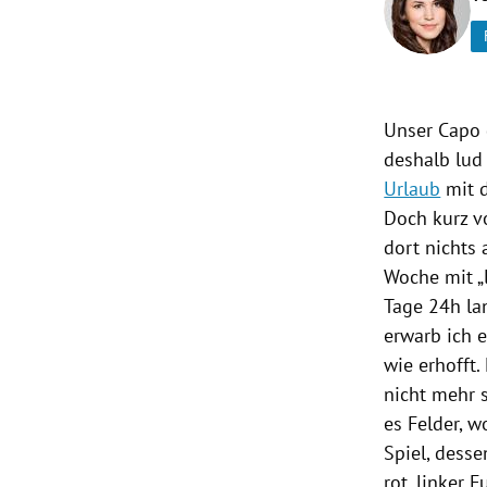
rt Untermenü
schaft Untermenü
Unser Capo 
s Untermenü
deshalb lud
Urlaub
mit d
zeit Untermenü
Doch kurz vo
dort nichts 
undheit Untermenü
Woche mit „
Tage 24h lan
tur Untermenü
erwarb ich e
nung Untermenü
wie erhofft.
nicht mehr s
lität Untermenü
es Felder, 
Spiel, dess
rot, linker 