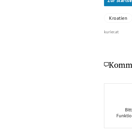
Zur Startse
Kroatien
kurier.at
Komm