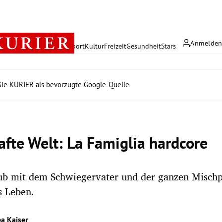
Anmelde
rreich
Politik
Wirtschaft
Sport
Kultur
Freizeit
Gesundheit
Stars
ie KURIER als bevorzugte Google-Quelle
afte Welt: La Famiglia hardcore
ub mit dem Schwiegervater und der ganzen Mischp
s Leben.
a Kaiser