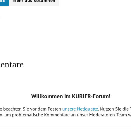
ite
Mehr aus Kolumnen
entare