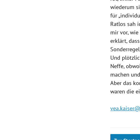
wiederum sin
für „individ
Ratlos sah i
mir vor, wie
erklärt, das
Sonderregel
Und plötzli
Neffe, obwo
machen und 
Aber das ko
waren die ei
vea.kaiser@