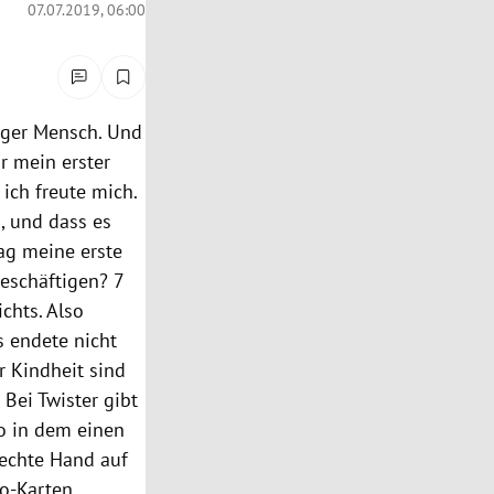
07.07.2019, 06:00
giger Mensch. Und
r mein erster
ich freute mich.
n, und dass es
lag meine erste
eschäftigen? 7
chts. Also
s endete nicht
r Kindheit sind
 Bei Twister gibt
o in dem einen
rechte Hand auf
no-Karten