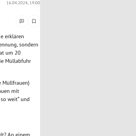
16.04.2024, 19:00
ie erklären
rennung, sondern
nat um 20
ie Müllabfuhr
 Müllfrauen)
auen mit
 so weit“ und
elt? An einem