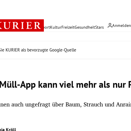
Anmelde
rreich
Politik
Wirtschaft
Sport
Kultur
Freizeit
Gesundheit
Stars
ie KURIER als bevorzugte Google-Quelle
Müll-App kann viel mehr als nur 
einen auch ungefragt über Baum, Strauch und Anrai
ja Kröll