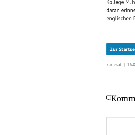
Kollege M. 
daran erinne
englischen 
Zur Startse
kurier.at |
16.
Komm