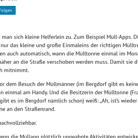
Folgen
t man sich kleine Helferlein zu. Zum Beispiel Müll-Apps. D
 nur das kleine und große Einmaleins der richtigen Müllt
nen auch automatisch, wann die Mülltonne einmal im Mo
näher an die Straße verschoben werden muss. Damit sie d
ch mitnimmt.
r dem Besuch der Müllmänner (im Bergdorf gibt es keine
nn einmal am Handy. Und die Besitzerin der Mülltonne (Fr
ibt es im Bergdorf nämlich schon) weiß: „Ah, ist’s wieder
nne an den Straßenrand.
nachvollziehbar.
enn die Müllapp plötzlich ungeahnte Aktivitäten entwick