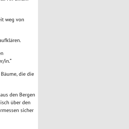
eit weg von
aufklären.
en
r/in.“
Bäume, die die
 aus den Bergen
nisch über den
Ermessen sicher