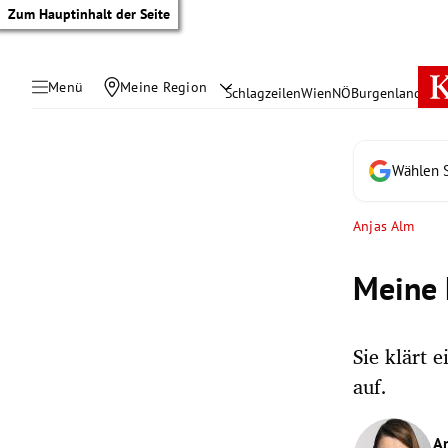
Zum Hauptinhalt der Seite
Menü
Meine Region
Schlagzeilen
Wien
NÖ
Burgenland
Öste
Wählen S
Anjas Alm
Meine 
Sie klärt 
auf.
tik Untermenü
rreich Untermenü
An