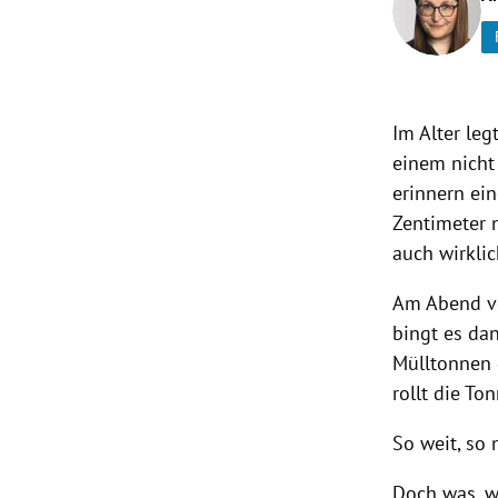
rt Untermenü
schaft Untermenü
Im Alter leg
s Untermenü
einem nicht
erinnern ei
zeit Untermenü
Zentimeter 
auch wirkli
undheit Untermenü
Am Abend vo
tur Untermenü
bingt es da
Mülltonnen g
nung Untermenü
rollt die To
lität Untermenü
So weit, so 
Doch was, w