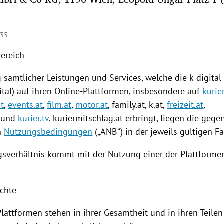
:35
bereich
g
sämtlicher Leistungen und Services, welche die k-digit
ital) auf ihren Online-Plattformen, insbesondere auf
kurier
at
,
events.at
,
film.at
,
motor.at
, family.at, k.at,
freizeit.at
,
und
kurier.tv
,
kuriermitschlag
.at erbringt, liegen die geg
n
Nutzungsbedingungen
(„ANB“) in der jeweils gültigen F
gsverhältnis kommt mit der
Nutzung
einer der
Plattforme
echte
Plattformen stehen in ihrer Gesamtheit und in ihren Teile