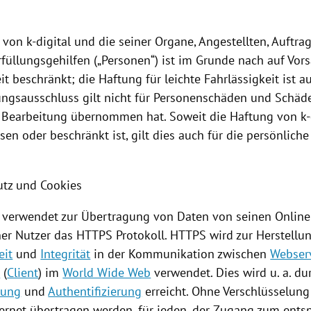
 von k-digital und die seiner Organe, Angestellten, Auftr
füllungsgehilfen („Personen“) ist im Grunde nach auf Vor
it beschränkt; die Haftung für leichte Fahrlässigkeit ist 
ungsausschluss gilt nicht für Personenschäden und Schäd
ur Bearbeitung übernommen hat. Soweit die Haftung von k-
en oder beschränkt ist, gilt dies auch für die persönliche
utz und
Cookies
al verwendet zur Übertragung von Daten von seinen Online
ner Nutzer das HTTPS Protokoll. HTTPS wird zur Herstellu
eit
und
Integrität
in der Kommunikation zwischen
Webser
r
(
Client
) im
World Wide Web
verwendet. Dies wird u. a. du
lung
und
Authentifizierung
erreicht. Ohne Verschlüsselung
ternet übertragen werden, für jeden, der Zugang zum ent