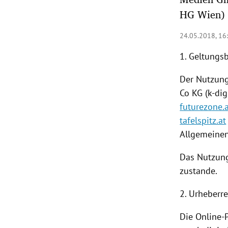
HG Wien)
rt Untermenü
24.05.2018, 16
schaft Untermenü
1. Geltungs
s Untermenü
Der
Nutzun
Co KG (k-dig
zeit Untermenü
futurezone.
undheit Untermenü
tafelspitz.at
Allgemeine
tur Untermenü
Das Nutzun
nung Untermenü
zustande.
lität Untermenü
2. Urheberr
Die Online-