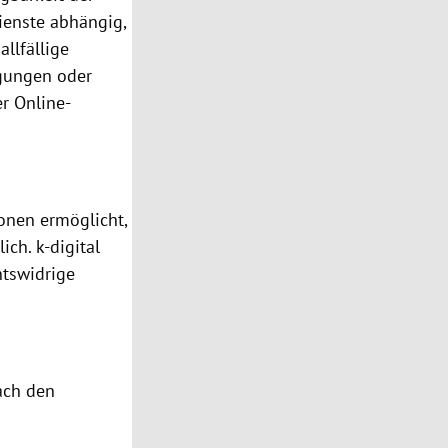
enste abhängig,
allfällige
agungen oder
r Online-
sonen ermöglicht,
ich. k-digital
htswidrige
ch den