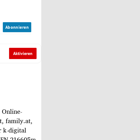
n
Abonnieren
Aktivieren
 Online-
t, family.at,
r k-digital
 (FN 216605m