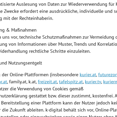
tisierte Auslesung von Daten zur Wiederverwendung für 
 Zwecke erfordert eine ausdrückliche, individuelle und sc
g mit der Rechteinhaberin.
ung & Maßnahmen
n uns vor, technische Schutzmaßnahmen zur Vermeidung 
ng von Informationen über Muster, Trends und Korrelati
iderhandlung rechtliche Schritte einzuleiten.
und Nutzungsentgelt
g
der Online-Plattformen (insbesondere
kurier.at
,
futurezon
r.at
, family.at, k.at,
freizeit.at
,
tafelspitz.at
,
kurier.tv
,
kurier
utzer die Verwendung von
Cookies
gemäß
utzerklärung gestattet bzw. dieser zustimmt, kostenfrei. 
n
Bereitstellung
einer
Plattform
kann der Nutzer jedoch ke
 die Zukunft ableiten. k-digital behält sich vor, Online-Pl
inzustellen oder einzuschränken sowie einen Nutzer ohne