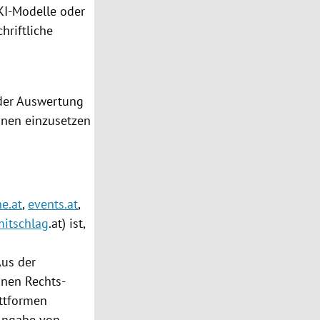
KI-Modelle oder
hriftliche
der Auswertung
onen einzusetzen
e.at
,
events.at
,
mitschlag
.at) ist,
Aus der
inen Rechts­
attformen
 Angabe von