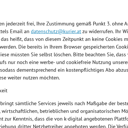
nen jederzeit frei, Ihre Zustimmung gemäß Punkt 3. ohne 
tels Email an
datenschutz@kurier.at
zu widerrufen. Ihr Wi
, das heißt, dass von diesem Zeitpunkt an keine
Cookies
me
 werden. Die bereits in Ihrem Browser gespeicherten
Cook
diese müssten Sie selbst löschen. Bitte beachten Sie, das
rufs nur noch eine werbe- und cookiefreie
Nutzung
unsere
, sodass dementsprechend ein kostenpflichtiges Abo abzu
ese weiter nutzen möchten.
keit
erbringt sämtliche Services jeweils nach Maßgabe der bes
 wirtschaftlichen, betrieblichen und organisatorischen Mö
t zur Kenntnis, dass die von k-digital angebotenen
Platt
ziehung dritter Netzbetreiber angeboten werden. Die Verfü