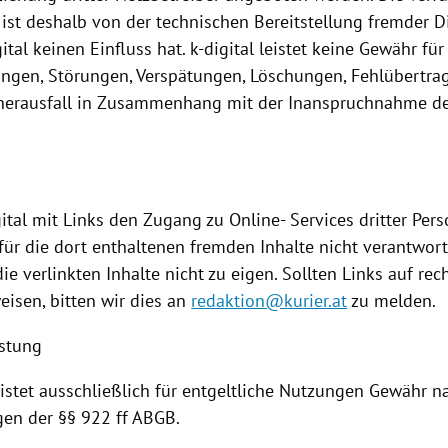
ist deshalb von der technischen
Bereitstellung
fremder Di
gital keinen Einfluss hat. k-digital leistet keine Gewähr für 
ngen, Störungen, Verspätungen, Löschungen, Fehlübertr
herausfall in Zusammenhang mit der
Inanspruchnahme
de
.
ital mit Links den Zugang zu Online- Services dritter Per
l für die dort enthaltenen fremden Inhalte nicht verantwortl
ie verlinkten Inhalte nicht zu eigen. Sollten Links auf rec
eisen, bitten wir dies an
redaktion@kurier.at
zu melden.
istung
eistet ausschließlich für entgeltliche
Nutzungen
Gewähr na
n der §§ 922 ff ABGB.