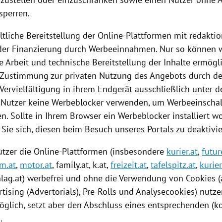
sperren.
ltliche
Bereitstellung
der Online-Plattformen mit redaktio
 der Finanzierung durch Werbeeinnahmen. Nur so können w
le Arbeit und technische
Bereitstellung
der Inhalte ermögli
e Zustimmung zur privaten
Nutzung
des Angebots durch de
Vervielfältigung in ihrem Endgerät ausschließlich unter 
s Nutzer keine Werbeblocker verwenden, um Werbeeinscha
. Sollte in Ihrem Browser ein Werbeblocker installiert wo
 Sie sich, diesen beim Besuch unseres Portals zu deaktivie
tzer die Online-Plattformen (insbesondere
kurier.at
,
futur
lm.at
,
motor.at
, family.at, k.at,
freizeit.at
,
tafelspitz.at
,
kurier
hlag
.at) werbefrei und ohne die Verwendung von
Cookies
(
tising (Advertorials), Pre-Rolls und Analysecookies) nutze
öglich, setzt aber den Abschluss eines entsprechenden (ko
.