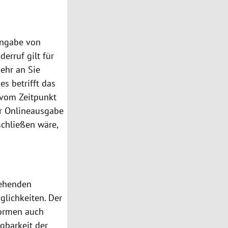
Angabe von
derruf gilt für
hr an Sie
ies
betrifft das
s vom Zeitpunkt
r Onlineausgabe
schließen wäre,
tehenden
glichkeiten. Der
formen
auch
gbarkeit der