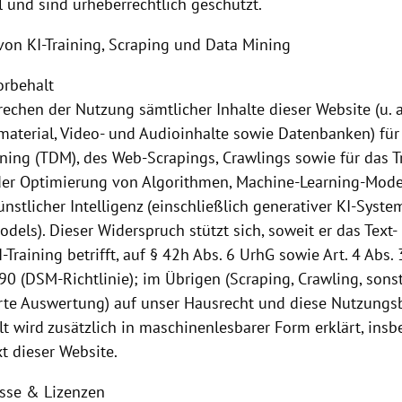
l und sind urheberrechtlich geschützt.
von KI-Training, Scraping und Data Mining
orbehalt
echen der Nutzung sämtlicher Inhalte dieser Website (u. a
dmaterial, Video- und Audioinhalte sowie Datenbanken) fü
ning (TDM), des Web-Scrapings, Crawlings sowie für das Tr
er Optimierung von Algorithmen, Machine-Learning-Mode
nstlicher Intelligenz (einschließlich generativer KI-Syst
dels). Dieser Widerspruch stützt sich, soweit er das Text
-Training betrifft,
auf § 42h Abs. 6 UrhG sowie Art. 4 Abs. 
90 (DSM-Richtlinie); im Übrigen (Scraping, Crawling, sons
rte Auswertung) auf unser Hausrecht und diese Nutzung
lt wird zusätzlich in maschinenlesbarer
Form erklärt, ins
xt dieser Website.
isse & Lizenzen