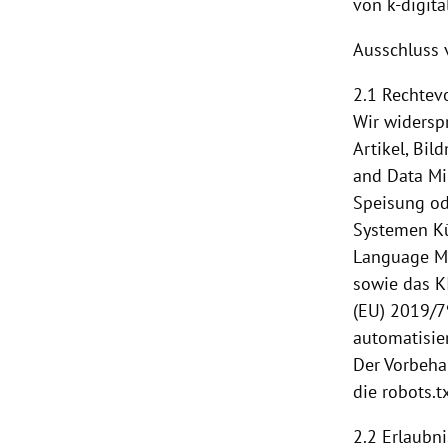
von k-digita
Ausschluss 
2.1 Rechtev
Wir widerspr
Artikel, Bil
and Data Mi
Speisung
od
Systemen Kü
Language Mo
sowie das KI
(EU) 2019/7
automatisie
Der Vorbeha
die robots.t
2.2 Erlaubn