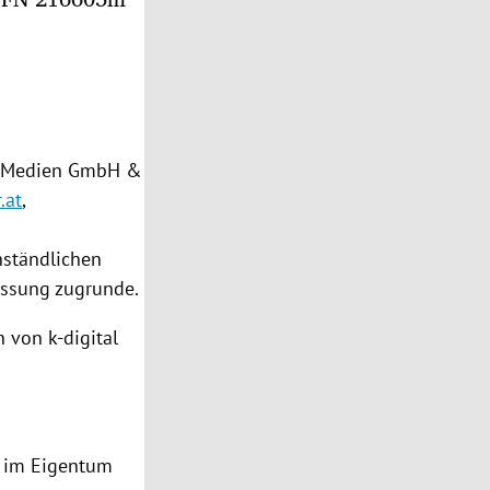
al Medien GmbH &
.at
,
enständlichen
assung zugrunde.
n
von k-digital
n im Eigentum