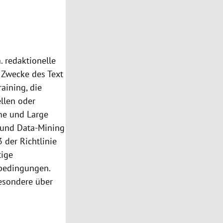
. redaktionelle
r Zwecke des Text
aining, die
llen oder
eme und Large
- und Data-Mining
3 der Richtlinie
tige
sbedingungen.
besondere über