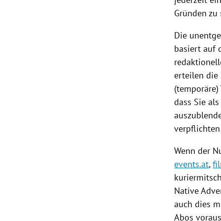
Gründen zu 
Die unentge
basiert auf
redaktionel
erteilen di
(temporäre) 
dass Sie al
auszublenden
verpflichten
Wenn der Nu
events.at
,
fi
kuriermitsc
Native Adver
auch dies m
Abos voraus