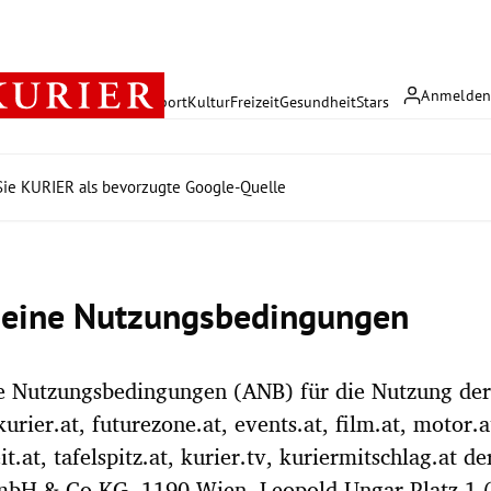
Anmelde
rreich
Politik
Wirtschaft
Sport
Kultur
Freizeit
Gesundheit
Stars
ie KURIER als bevorzugte Google-Quelle
eine Nutzungsbedingungen
e Nutzungsbedingungen (ANB) für die Nutzung der
urier.at, futurezone.at, events.at, film.at, motor.a
eit.at, tafelspitz.at, kurier.tv, kuriermitschlag.at de
bH & Co KG, 1190 Wien, Leopold Ungar Platz 1