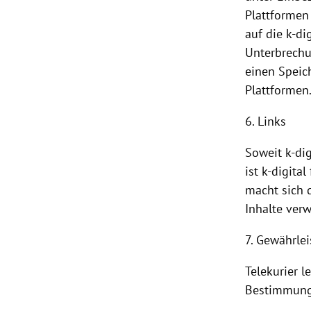
Plattformen
auf die k-di
Unterbrechu
einen Speic
Plattformen
6. Links
Soweit k-dig
ist k-digita
macht sich d
Inhalte verw
7. Gewährle
Telekurier l
Bestimmunge