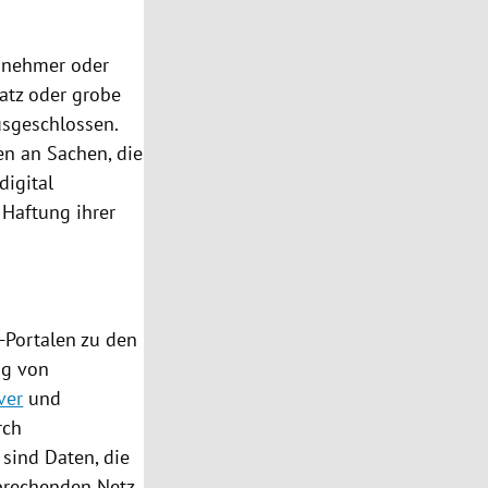
agnehmer oder
satz oder grobe
ausgeschlossen.
en an Sachen, die
digital
 Haftung ihrer
-Portalen zu den
ng von
ver
und
rch
 sind Daten, die
sprechenden Netz