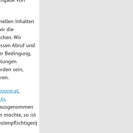
nellen Inhalten
ir die
chen. Wir
ssen Abruf und
der Bedingung,
ltungen
rden sein,
ren.
ezone.at
,
.tv
,
ausgenommen
n möchte, so ist
stenpflichtigen)