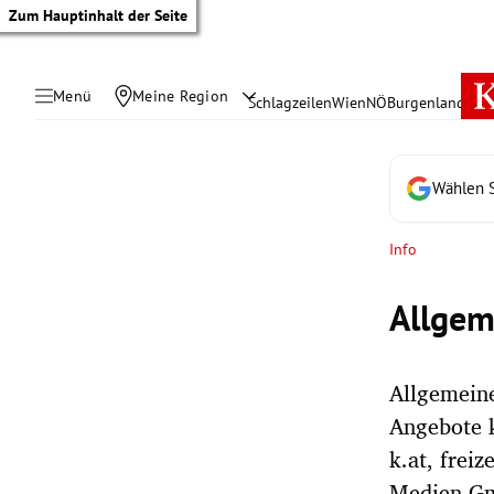
Zum Hauptinhalt der Seite
Menü
Meine Region
Schlagzeilen
Wien
NÖ
Burgenland
Öste
Wählen S
Info
Allgem
Allgemein
Angebote k
tik Untermenü
k.at, freiz
Medien Gm
rreich Untermenü