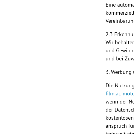
Eine automa
kommerzielle
Vereinbarun
2.3 Erkenn
Wir behalte
und Gewinnu
und bei Zuw
3. Werbung 
Die
Nutzun
film.at
,
moto
wenn der N
der Datensch
kostenlose
anspruch für
jederzeit e