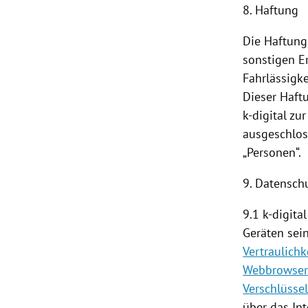
8. Haftung
Die Haftung
sonstigen Er
Fahrlässigke
Dieser Haft
k-digital z
ausgeschloss
„Personen“.
9. Datensch
9.1 k-digit
Geräten sei
Vertraulichk
Webbrowse
Verschlüsse
über das In