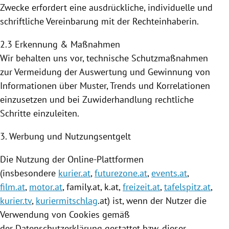
Zwecke erfordert eine ausdrückliche, individuelle und
schriftliche Vereinbarung mit der Rechteinhaberin.
2.3 Erkennung & Maßnahmen
Wir behalten uns vor, technische Schutzmaßnahmen
zur Vermeidung der Auswertung und Gewinnung von
Informationen über Muster, Trends und Korrelationen
einzusetzen und bei Zuwiderhandlung rechtliche
Schritte einzuleiten.
3. Werbung und Nutzungsentgelt
Die
Nutzung
der Online-Plattformen
(insbesondere
kurier.at
,
futurezone.at
,
events.at
,
film.at
,
motor.at
, family.at, k.at,
freizeit.at
,
tafelspitz.at
,
kurier.tv
,
kuriermitschlag
.at) ist, wenn der Nutzer die
Verwendung von
Cookies
gemäß
der Datenschutzerklärung gestattet bzw. dieser