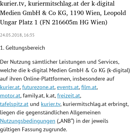
kurier.tv, kuriermitschlag.at der k-digital
rreich Untermenü
Medien GmbH & Co KG, 1190 Wien, Leopold
Ungar Platz 1 (FN 216605m HG Wien)
rt Untermenü
24.05.2018, 16:35
schaft Untermenü
1. Geltungsbereich
s Untermenü
Der
Nutzung
sämtlicher Leistungen und Services,
zeit Untermenü
welche die k-digital Medien GmbH & Co KG (k-digital)
auf ihren Online-Plattformen, insbesondere auf
undheit Untermenü
kurier.at
,
futurezone.at
,
events.at
,
film.at
,
motor.at
, family.at, k.at,
freizeit.at
,
tur Untermenü
tafelspitz.at
und
kurier.tv
,
kuriermitschlag
.at erbringt,
nung Untermenü
liegen die gegenständlichen Allgemeinen
Nutzungsbedingungen
(„ANB“) in der jeweils
lität Untermenü
gültigen Fassung zugrunde.