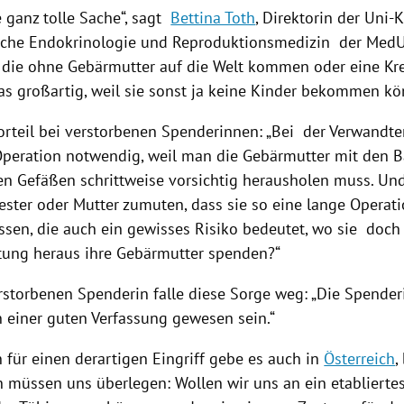
e ganz tolle Sache“, sagt
Bettina Toth
, Direktorin der Uni-K
che Endokrinologie und Reproduktionsmedizin der MedU
, die ohne Gebärmutter auf die Welt kommen oder eine K
das großartig, weil sie sonst ja keine Kinder bekommen kö
orteil bei verstorbenen Spenderinnen: „Bei der Verwandte
Operation notwendig, weil man die Gebärmutter mit den 
en Gefäßen schrittweise vorsichtig herausholen muss. Und
ester oder Mutter zumuten, dass sie so eine lange Operati
en, die auch ein gewisses Risiko bedeutet, wo sie doch 
ltung heraus ihre Gebärmutter spenden?“
erstorbenen Spenderin falle diese Sorge weg: „Die Spende
n einer guten Verfassung gewesen sein.“
 für einen derartigen Eingriff gebe es auch in
Österreich
,
h
müssen uns überlegen: Wollen wir uns an ein etablierte