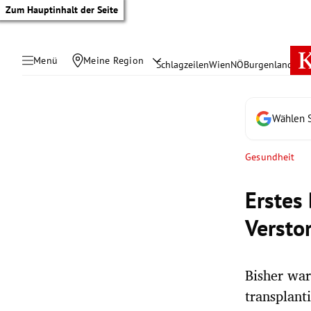
Zum Hauptinhalt der Seite
Menü
Meine Region
Schlagzeilen
Wien
NÖ
Burgenland
Öste
Wählen S
Gesundheit
Erstes
Versto
Bisher war
tik Untermenü
transplant
rreich Untermenü