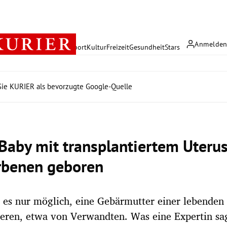
Anmelde
rreich
Politik
Wirtschaft
Sport
Kultur
Freizeit
Gesundheit
Stars
ie KURIER als bevorzugte Google-Quelle
 Baby mit transplantiertem Uterus
rbenen geboren
 es nur möglich, eine Gebärmutter einer lebenden
ieren, etwa von Verwandten. Was eine Expertin sa