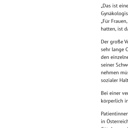
„Das ist ein
Gynäkologis
„Für Frauen
hatten, ist 
Der große V
sehr lange 
den einzeln
seiner Schw
nehmen müss
sozialer Ha
Bei einer v
körperlich i
Patientinnen
in
Österreic