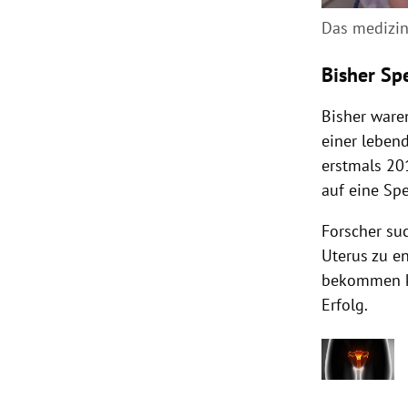
Das medizin
Bisher Sp
Bisher ware
einer leben
erstmals 20
auf eine Sp
Forscher su
Uterus
zu en
bekommen kö
Erfolg.