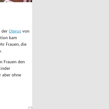
n der
Uterus
von
ation kam
ehr Frauen, die
.
en Frauen den
Kinder
r aber ohne