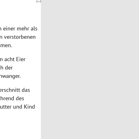
 einer mehr als
en verstorbenen
mmen.
n acht Eier
ch der
chwanger.
rschnitt das
ährend des
Mutter und Kind