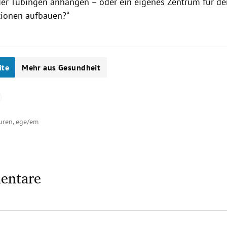
er
Tübingen
anhängen – oder ein eigenes Zentrum für de
tionen aufbauen?“
ite
Mehr aus Gesundheit
turen, ege/em
entare