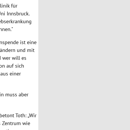
linik für
ni Innsbruck.
rebserkrankung
nnen."
nspende ist eine
Bändern und mit
 wer will es
on auf sich
aus einer
rin muss aber
 betont
Toth
: „Wir
s Zentrum wie