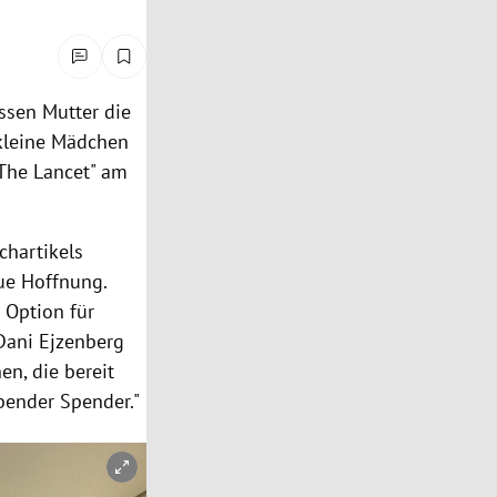
ssen Mutter die
 kleine Mädchen
The Lancet
" am
chartikels
ue Hoffnung.
 Option für
 Dani Ejzenberg
en, die bereit
ebender Spender."