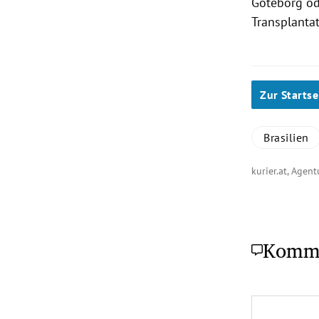
Göteborg
od
Transplanta
Zur Startse
Brasilien
kurier.at, Agen
Komm