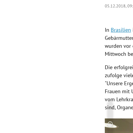
05.12.2018, 09
rt Untermenü
schaft Untermenü
In
Brasilien
Gebärmutter
s Untermenü
wurden vor 
Mittwoch be
zeit Untermenü
Die erfolgr
undheit Untermenü
zufolge vie
"Unsere Erg
tur Untermenü
Frauen mit 
nung Untermenü
vom Lehrkr
sind, Organe
lität Untermenü
Copyright-