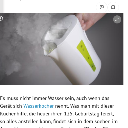
rreich Untermenü
rt Untermenü
Copyright-Hinweis öffnen/schließen
schaft Untermenü
s Untermenü
zeit Untermenü
undheit Untermenü
tur Untermenü
Es muss nicht immer Wasser sein, auch wenn das
nung Untermenü
Gerät sich
Wasserkocher
nennt. Was man mit dieser
Küchenhilfe, die heuer ihren 125. Geburtstag feiert,
lität Untermenü
so alles anstellen kann, findet sich in dem soeben im