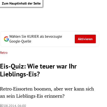
Zum Hauptinhalt der Seite
Wählen Sie KURIER als bevorzugte
Aktivieren
Google-Quelle
Retro
Eis-Quiz: Wie teuer war Ihr
Lieblings-Eis?
Retro-Eissorten boomen, aber wer kann sich
an sein Lieblings-Eis erinnern?
tik Untermenü
07.08.2014, 06:00