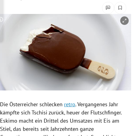
rreich Untermenü
rt Untermenü
Copyright-Hinweis öffnen/schließen
schaft Untermenü
s Untermenü
zeit Untermenü
undheit Untermenü
tur Untermenü
Die Österreicher schlecken
retro
. Vergangenes Jahr
nung Untermenü
kämpfte sich Tschisi zurück, heuer der
Flutschfinger
.
Eskimo macht ein Drittel des
Umsatzes
mit Eis am
lität Untermenü
Stiel, das bereits seit Jahrzehnten ganze