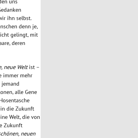
rden uns
 Gedanken
r ihn selbst.
nschen denn je,
icht gelingt, mit
aare, deren
, neue Welt
ist –
die immer mehr
r jemand
lonen, alle Gene
 Hosentasche
 in die Zukunft
eine Welt, die von
ie Zukunft
schönen, neuen