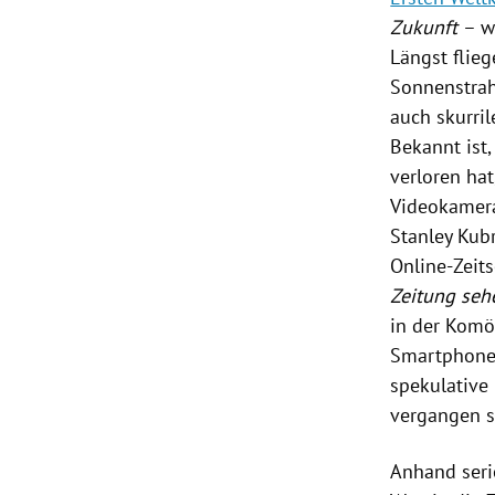
Zukunft
– w
Längst flie
Sonnenstrah
auch skurri
Bekannt ist,
verloren hat
Videokameras
Stanley Kubr
Online-Zeits
Zeitung sehe
in der Komö
Smartphones
spekulative
vergangen si
Anhand seri