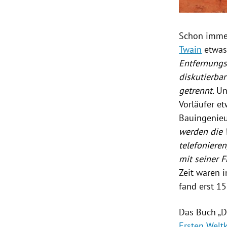
Schon immer
Twain
etwas 
Entfernungs
diskutierba
getrennt.
Un
Vorläufer 
Bauingenie
werden die 
telefoniere
mit seiner F
Zeit waren i
fand erst 15
Das Buch „D
Ersten Welt