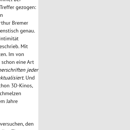
Treffer gezogen:
en
rthur Bremer
enstisch genau.
Intimität
schrieb. Mit
ten. Im von
 schon eine Art
erschriften jeder
ktualisiert.
Und
schon 3D-Kinos,
schmelzen
em Jahre
 versuchen, den