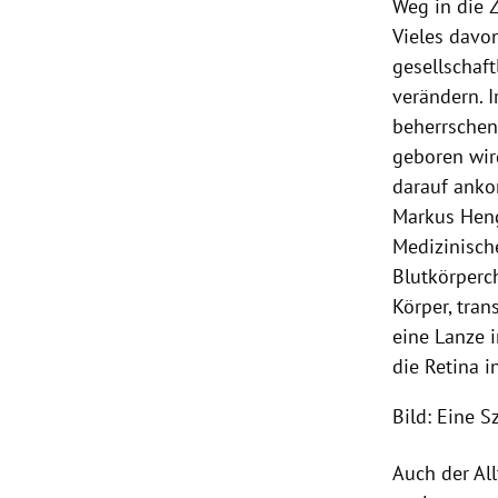
Weg in die 
Vieles davon
gesellschaf
verändern. 
beherrschen
geboren wird
darauf ank
Markus Hen
Medizinisch
Blutkörperc
Körper, tra
eine Lanze 
die Retina in
Bild: Eine 
Auch der Al