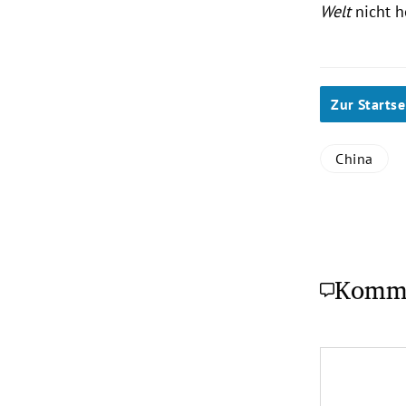
Welt
nicht h
Zur Startse
China
Komm