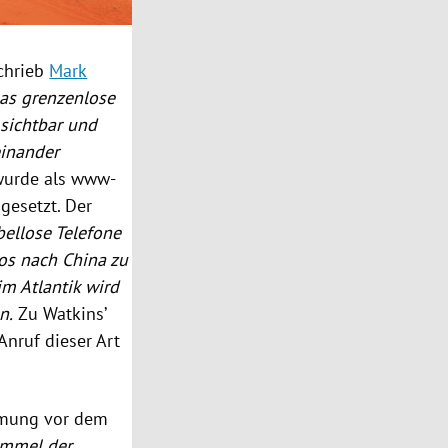
schrieb
Mark
as grenzenlose
 sichtbar und
einander
wurde als www-
gesetzt. Der
bellose Telefone
los nach
China
zu
 im
Atlantik
wird
n.
Zu Watkins’
Anruf dieser Art
immung vor dem
mmel der