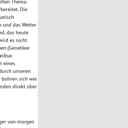
ellen Thema.
bereitet. Die
atisch
 und das Wetter
nd, das heute
wird es nicht
ben
(Genetiker
eilbar.
t eines
 durch unseren
 bohren sich wie
erden direkt über
ager von morgen