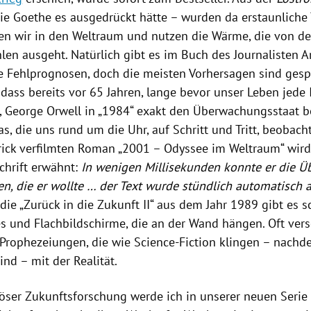
ie Goethe es ausgedrückt hätte – wurden da erstaunliche 
gen wir in den Weltraum und nutzen die Wärme, die von d
len ausgeht. Natürlich gibt es im Buch des Journalisten
A
le Fehlprognosen, doch die meisten Vorhersagen sind gesp
 dass bereits vor 65 Jahren, lange bevor unser Leben jede 
,
George Orwell
in „1984“ exakt den Überwachungsstaat be
, die uns rund um die Uhr, auf Schritt und Tritt, beobach
ick
verfilmten Roman „2001 – Odyssee im Weltraum“ wird
chrift erwähnt:
In wenigen Millisekunden konnte er die Üb
n, die er wollte … der Text wurde stündlich automatisch a
die „Zurück in die Zukunft II“ aus dem Jahr 1989 gibt es 
 und Flachbildschirme, die an der Wand hängen. Oft ver
 Prophezeiungen, die wie Science-Fiction klingen – nachd
nd – mit der Realität.
öser Zukunftsforschung werde ich in unserer neuen Serie