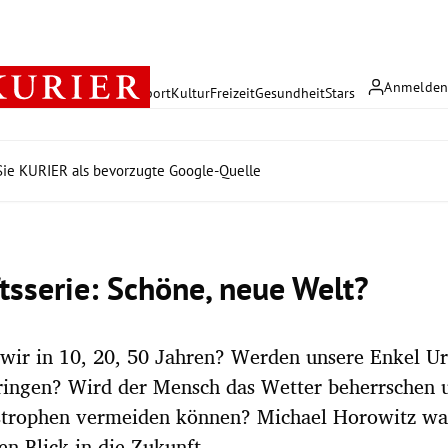
Anmelde
rreich
Politik
Wirtschaft
Sport
Kultur
Freizeit
Gesundheit
Stars
ie KURIER als bevorzugte Google-Quelle
tsserie: Schöne, neue Welt?
wir in 10, 20, 50 Jahren? Werden unsere Enkel U
ringen? Wird der Mensch das Wetter beherrschen 
strophen vermeiden können? Michael Horowitz wa
n Blick in die Zukunft.