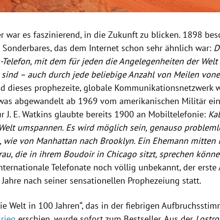
 war es faszinierend, in die Zukunft zu blicken. 1898 be
Sonderbares, das dem Internet schon sehr ähnlich war:
D
-Telefon, mit dem für jeden die Angelegenheiten der Welt
r sind – auch durch jede beliebige Anzahl von Meilen von
d dieses prophezeite, globale Kommunikationsnetzwerk 
etwas abgewandelt ab 1969 vom amerikanischen
Militär
ein
ur
J. E. Watkins
glaubte bereits 1900 an Mobiltelefonie:
Ka
Welt umspannen. Es wird möglich sein, genauso problem
n, wie von Manhattan nach Brooklyn. Ein Ehemann mitten
rau, die in ihrem Boudoir in
Chicago
sitzt, sprechen könne
nternationale Telefonate noch völlig unbekannt, der erste 
 Jahre nach seiner sensationellen Prophezeiung statt.
ie Welt in 100 Jahren“, das in der fiebrigen Aufbruchsst
krieg
erschien, wurde sofort zum Bestseller. Aus der
Lostro