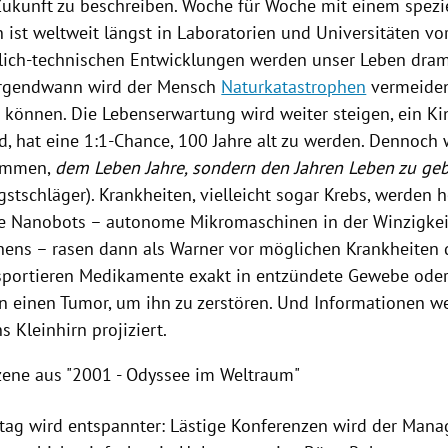
Zukunft zu beschreiben. Woche für Woche mit einem spezi
 ist weltweit längst in Laboratorien und Universitäten vor
tlich-technischen Entwicklungen werden unser Leben dram
Irgendwann wird der Mensch
Naturkatastrophen
vermeiden
 können. Die Lebenserwartung wird weiter steigen, ein Ki
, hat eine 1:1-Chance, 100 Jahre alt zu werden. Dennoch 
ommen,
dem Leben Jahre, sondern den Jahren Leben zu ge
gstschläger
). Krankheiten, vielleicht sogar Krebs, werden h
e Nanobots – autonome Mikromaschinen in der Winzigkei
hens – rasen dann als Warner vor möglichen Krankheiten
nsportieren Medikamente exakt in entzündete Gewebe oder
in einen Tumor, um ihn zu zerstören. Und Informationen w
s Kleinhirn projiziert.
Szene aus "2001 - Odyssee im Weltraum"
ltag wird entspannter: Lästige Konferenzen wird der Man