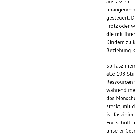
auslassen –
unangenehme
gesteuert. 
Trotz oder 
die mit ihre
Kindern zu 
Beziehung k
So faszinie
alle 108 St
Ressourcen 
während mei
des Mensche
steckt, mit 
ist faszinie
Fortschritt
unserer Gese