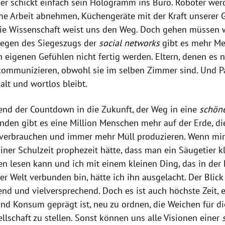
 er schickt einfach sein Hologramm ins Büro. Roboter we
 Arbeit abnehmen, Küchengeräte mit der Kraft unserer
Die Wissenschaft weist uns den Weg. Doch gehen müssen wi
wegen des Siegeszugs der
social networks
gibt es mehr Me
n eigenen Gefühlen nicht fertig werden. Eltern, denen es n
kommunizieren, obwohl sie im selben Zimmer sind. Und P
alt und wortlos bleibt.
rend der Countdown in die Zukunft, der Weg in eine
schöne
unden gibt es eine Million Menschen mehr auf der Erde, 
verbrauchen und immer mehr Müll produzieren. Wenn mi
ner Schulzeit prophezeit hätte, dass man ein Säugetier k
n lesen kann und ich mit einem kleinen Ding, das in der
der Welt verbunden bin, hätte ich ihn ausgelacht. Der Blick
rend und vielversprechend. Doch es ist auch höchste Zeit, 
 und Konsum geprägt ist, neu zu ordnen, die Weichen für d
llschaft zu stellen. Sonst können uns alle Visionen einer