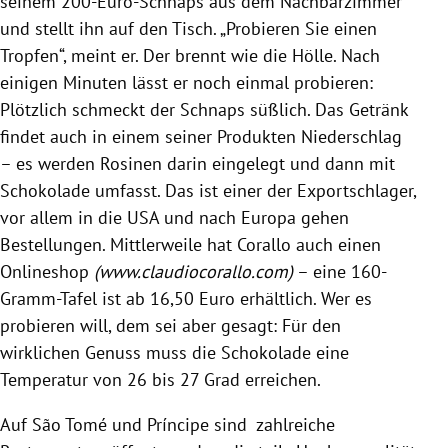
seinem 200-Euro-Schnaps aus dem Nachbarzimmer
und stellt ihn auf den Tisch. „Probieren Sie einen
Tropfen“, meint er. Der brennt wie die Hölle. Nach
einigen Minuten lässt er noch einmal probieren:
Plötzlich schmeckt der Schnaps süßlich. Das Getränk
findet auch in einem seiner Produkten Niederschlag
– es werden Rosinen darin eingelegt und dann mit
Schokolade
umfasst. Das ist einer der Exportschlager,
vor allem in die
USA
und nach
Europa
gehen
Bestellungen. Mittlerweile hat
Corallo
auch einen
Onlineshop
(www.claudiocorallo.com)
– eine 160-
Gramm-Tafel ist ab 16,50 Euro erhältlich. Wer es
probieren will, dem sei aber gesagt: Für den
wirklichen Genuss muss die
Schokolade
eine
Temperatur von 26 bis 27 Grad erreichen.
Auf
São Tomé und Príncipe
sind zahlreiche