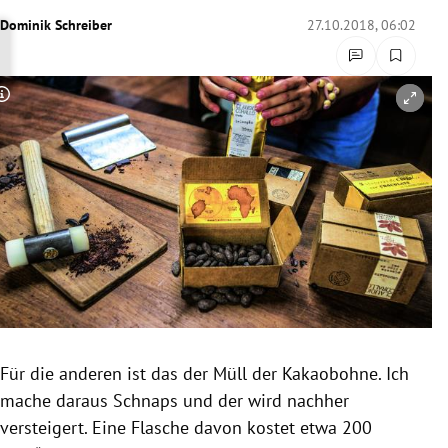
rreich Untermenü
Dominik Schreiber
27.10.2018, 06:02
rt Untermenü
Copyright-Hinweis öffnen/schließen
schaft Untermenü
s Untermenü
zeit Untermenü
undheit Untermenü
tur Untermenü
nung Untermenü
Für die anderen ist das der Müll der
Kakaobohne
. Ich
mache daraus Schnaps und der wird nachher
lität Untermenü
versteigert. Eine Flasche davon kostet etwa 200