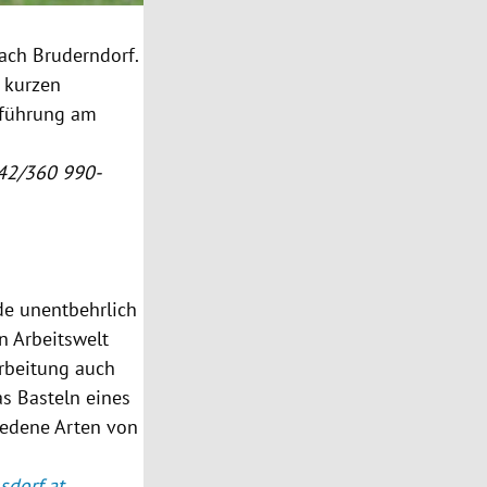
ach Bruderndorf.
 kurzen
fführung am
742/360 990-
de unentbehrlich
n Arbeitswelt
rbeitung auch
as Basteln eines
iedene Arten von
dorf.at