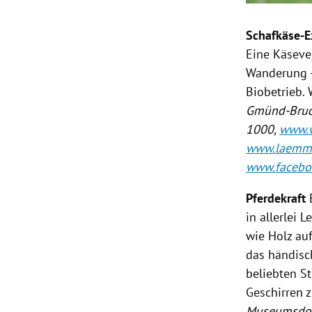
Schafkäse-E
Eine Käseve
Wanderung -
Biobetrieb.
Gmünd-Brude
1000,
www.w
www.laemme
www.facebo
Pferdekraft
in allerlei 
wie Holz au
das händisc
beliebten S
Geschirren 
Museumsdorf