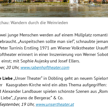
hau: Wandern durch die Weinrieden
wei junge Menschen werden auf einem Müllplatz romanti
 gebraucht. „Auspeitschen sollte man sie!“, schnaubte jem
 Peter Turrinis Erstling 1971 am Wiener Volkstheater Urauf
ftheater erinnert in einer Inszenierung von Werner Sobo
 einst; mit Sophie Aujesky und Josef Ellers.
er, 20 Uhr,
www.rabenhoftheater.com
e Liebe
„Unser Theater“ in Döbling geht an neuem Spielort
der Kaasgraben-Kirche wird ein altes Thema aufgegriffen: 
Alexander Landbauer spielen schönste Szenen aus „Romeo
Liebe“, „Cyrano de Bergerac“ & Co.
 September, 19 Uhr,
www.unsertheater.at