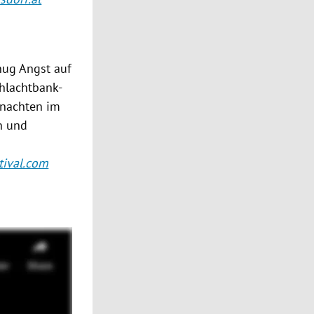
nug Angst auf
chlachtbank-
rnachten im
n und
tival.com