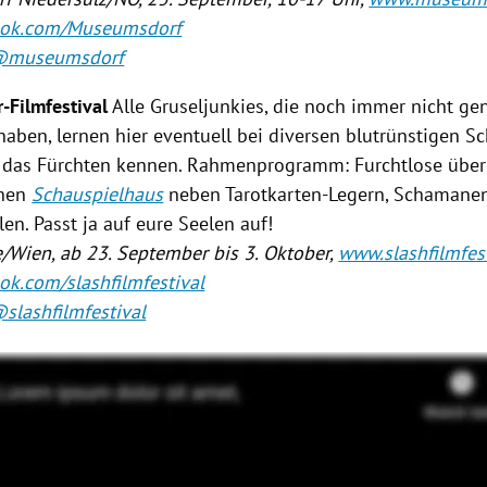
ok.com/Museumsdorf
 @museumsdorf
-Filmfestival
Alle Gruseljunkies, die noch immer nicht ge
haben, lernen hier eventuell bei diversen blutrünstigen S
 das Fürchten kennen. Rahmenprogramm: Furchtlose übe
chen
Schauspielhaus
neben Tarotkarten-Legern, Schamane
len. Passt ja auf eure Seelen auf!
e/Wien, ab 23. September bis 3. Oktober,
www.slashfilmfes
k.com/slashfilmfestival
slashfilmfestival