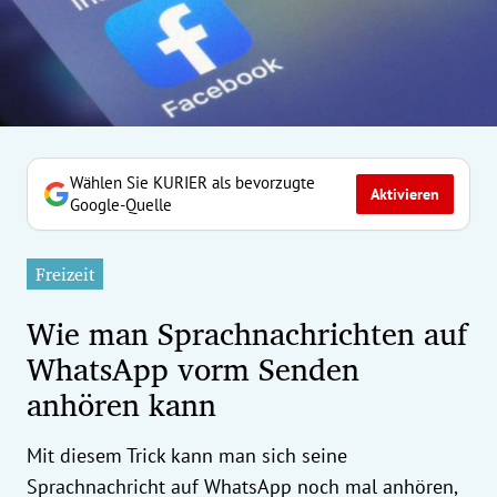
erreich Untermenü
rt Untermenü
tschaft Untermenü
rs Untermenü
Wählen Sie KURIER als bevorzugte
Aktivieren
Google-Quelle
izeit Untermenü
Freizeit
undheit Untermenü
Wie man Sprachnachrichten auf
tur Untermenü
WhatsApp vorm Senden
anhören kann
nung Untermenü
ilität Untermenü
Mit diesem Trick kann man sich seine
Sprachnachricht auf WhatsApp noch mal anhören,