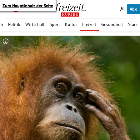
Zum Hauptinhalt der Seite
Abo
ch
Politik
Wirtschaft
Sport
Kultur
Freizeit
Gesundheit
Stars
itik Untermenü