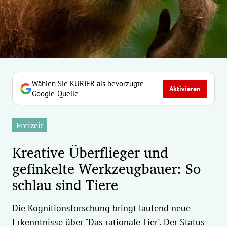
erreich Untermenü
rt Untermenü
tschaft Untermenü
rs Untermenü
Wählen Sie KURIER als bevorzugte
Aktivieren
Google-Quelle
izeit Untermenü
Freizeit
undheit Untermenü
Kreative Überflieger und
tur Untermenü
gefinkelte Werkzeugbauer: So
schlau sind Tiere
nung Untermenü
ilität Untermenü
Die Kognitionsforschung bringt laufend neue
Erkenntnisse über "Das rationale Tier". Der Status