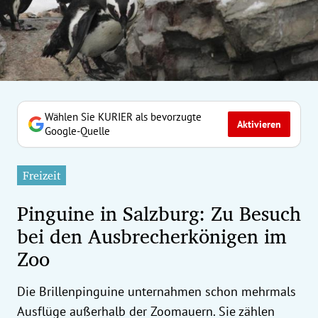
erreich Untermenü
rt Untermenü
tschaft Untermenü
rs Untermenü
Wählen Sie KURIER als bevorzugte
Aktivieren
Google-Quelle
izeit Untermenü
Freizeit
undheit Untermenü
Pinguine in Salzburg: Zu Besuch
tur Untermenü
bei den Ausbrecherkönigen im
Zoo
nung Untermenü
ilität Untermenü
Die Brillenpinguine unternahmen schon mehrmals
Ausflüge außerhalb der Zoomauern. Sie zählen