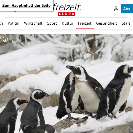
Zum Hauptinhalt der Seite
Abo
ch
Politik
Wirtschaft
Sport
Kultur
Freizeit
Gesundheit
Stars
itik Untermenü