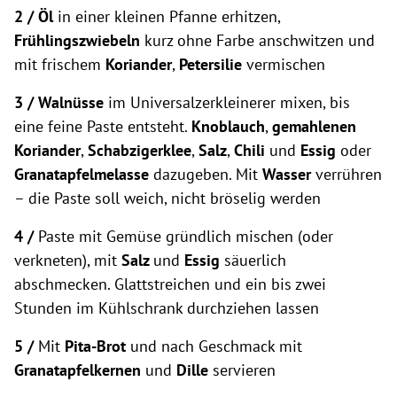
2 /
Öl
in einer kleinen Pfanne erhitzen,
Frühlingszwiebeln
kurz ohne Farbe anschwitzen und
mit frischem
Koriander
,
Petersilie
vermischen
3 / Walnüsse
im Universalzerkleinerer mixen, bis
eine feine Paste entsteht.
Knoblauch
,
gemahlenen
Koriander
,
Schabzigerklee
,
Salz
,
Chili
und
Essig
oder
Granatapfelmelasse
dazugeben. Mit
Wasser
verrühren
– die Paste soll weich, nicht bröselig werden
4 /
Paste mit Gemüse gründlich mischen (oder
verkneten), mit
Salz
und
Essig
säuerlich
abschmecken. Glattstreichen und ein bis zwei
Stunden im Kühlschrank durchziehen lassen
5 /
Mit
Pita-Brot
und nach Geschmack mit
Granatapfelkernen
und
Dille
servieren