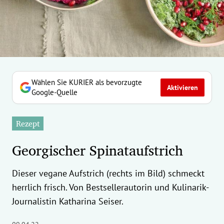
erreich Untermenü
rt Untermenü
tschaft Untermenü
rs Untermenü
Wählen Sie KURIER als bevorzugte
Aktivieren
Google-Quelle
izeit Untermenü
Rezept
undheit Untermenü
Georgischer Spinataufstrich
tur Untermenü
Dieser vegane Aufstrich (rechts im Bild) schmeckt
nung Untermenü
herrlich frisch. Von Bestsellerautorin und Kulinarik-
ilität Untermenü
Journalistin Katharina Seiser.