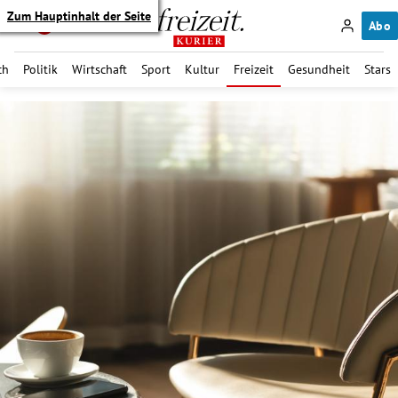
Zum Hauptinhalt der Seite
Abo
ch
Politik
Wirtschaft
Sport
Kultur
Freizeit
Gesundheit
Stars
itik Untermenü