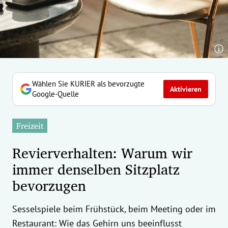
erreich Untermenü
rt Untermenü
tschaft Untermenü
rs Untermenü
Wählen Sie KURIER als bevorzugte
Aktivieren
Google-Quelle
izeit Untermenü
Freizeit
undheit Untermenü
Revierverhalten: Warum wir
tur Untermenü
immer denselben Sitzplatz
bevorzugen
nung Untermenü
ilität Untermenü
Sesselspiele beim Frühstück, beim Meeting oder im
Restaurant: Wie das Gehirn uns beeinflusst