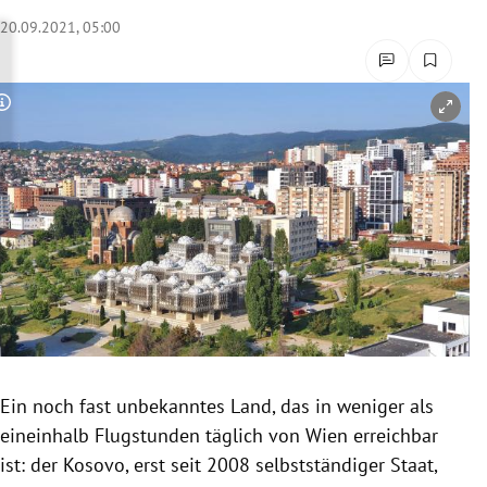
rreich Untermenü
20.09.2021, 05:00
rt Untermenü
Copyright-Hinweis öffnen/schließen
schaft Untermenü
s Untermenü
zeit Untermenü
undheit Untermenü
tur Untermenü
nung Untermenü
Ein noch fast unbekanntes Land, das in weniger als
eineinhalb Flugstunden täglich von Wien erreichbar
lität Untermenü
ist: der Kosovo, erst seit 2008 selbstständiger Staat,