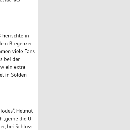
 herrschte in
 dem Bregenzer
kamen viele Fans
s bei der
ew ein extra
el in Sölden
Todes“. Helmut
h „gerne die U-
er, bei Schloss