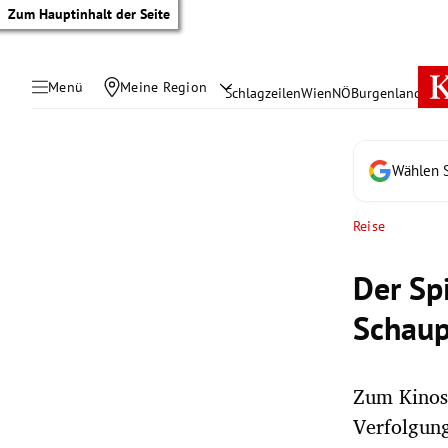
Zum Hauptinhalt der Seite
Menü
Meine Region
Schlagzeilen
Wien
NÖ
Burgenland
Öste
Wählen S
Reise
Der Sp
Schaup
Zum Kinost
tik Untermenü
Verfolgung
rreich Untermenü