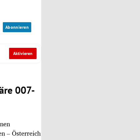
n
Abonnieren
Aktivieren
däre 007-
enen
n – Österreich