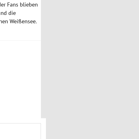
er Fans blieben
und die
enen Weißensee.