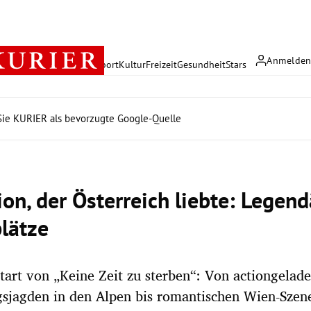
Anmelde
rreich
Politik
Wirtschaft
Sport
Kultur
Freizeit
Gesundheit
Stars
ie KURIER als bevorzugte Google-Quelle
ion, der Österreich liebte: Legen
lätze
art von „Keine Zeit zu sterben“: Von actiongelad
sjagden in den Alpen bis romantischen Wien-Szene