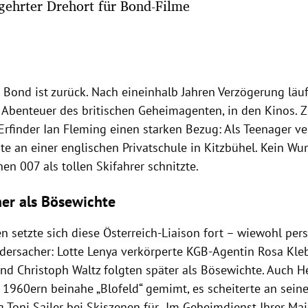
gehrter Drehort für Bond-Filme
 Bond ist zurück. Nach eineinhalb Jahren Verzögerung läu
. Abenteuer des britischen Geheimagenten, in den Kinos. Z
Erfinder Ian Fleming einen starken Bezug: Als Teenager ve
e an einer englischen Privatschule in Kitzbühel. Kein Wu
en 007 als tollen Skifahrer schnitzte.
her als Bösewichte
n setzte sich diese Österreich-Liaison fort – wiewohl pers
idersacher: Lotte Lenya verkörperte KGB-Agentin Rosa Kle
nd Christoph Waltz folgten später als Bösewichte. Auch H
n 1960ern beinahe „Blofeld“ gemimt, es scheiterte an sein
 Toni Sailer bei Skiszenen für „Im Geheimdienst Ihrer Maje