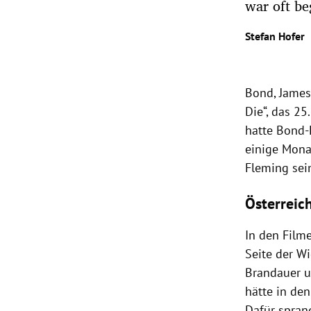
war oft be
rt Untermenü
Stefan Hofer
schaft Untermenü
Bond, James
s Untermenü
Die“, das 25
hatte Bond-
zeit Untermenü
einige Monat
undheit Untermenü
Fleming sein
tur Untermenü
Österreic
nung Untermenü
In den Filme
Seite der W
lität Untermenü
Brandauer u
hätte in de
Dafür sprang