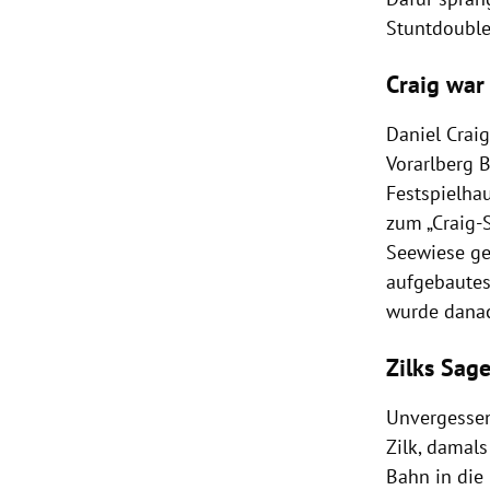
Stuntdouble
Craig war
Daniel Craig
Vorarlberg 
Festspielha
zum „Craig-
Seewiese ged
aufgebautes
wurde danac
Zilks Sage
Unvergessen
Zilk, damal
Bahn in die 