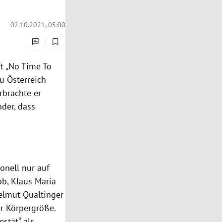
02.10.2021, 05:00
ft „No Time To
u Österreich
rbrachte er
nder, dass
onell nur auf
bb, Klaus Maria
elmut Qualtinger
er Körpergröße.
stät“ als