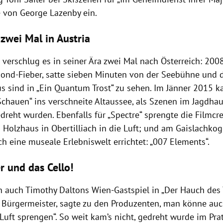
 von George Lazenby ein.
 zwei Mal in Austria
 verschlug es in seiner Ära zwei Mal nach Österreich: 2008
Bond-Fieber, satte sieben Minuten von der Seebühne und
us sind in „Ein Quantum Trost“ zu sehen. Im Jänner 2015 
Schauen“ ins verschneite Altaussee, als Szenen im Jagdhau
reht wurden. Ebenfalls für „Spectre“ sprengte die Filmcr
 Holzhaus in Obertilliach in die Luft; und am Gaislachkog
h eine museale Erlebniswelt errichtet: „007 Elements“.
r und das Cello!
 auch Timothy Daltons Wien-Gastspiel in „Der Hauch des 
s Bürgermeister, sagte zu den Produzenten, man könne auc
Luft sprengen“. So weit kam’s nicht, gedreht wurde im Prat