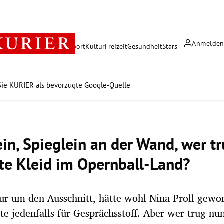
Anmelde
rreich
Politik
Wirtschaft
Sport
Kultur
Freizeit
Gesundheit
Stars
ie KURIER als bevorzugte Google-Quelle
ein, Spieglein an der Wand, wer t
te Kleid im Opernball-Land?
ur um den Ausschnitt, hätte wohl Nina Proll gewo
gte jedenfalls für Gesprächsstoff. Aber wer trug nu