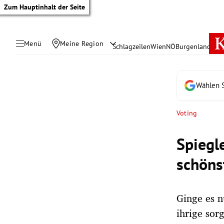
Zum Hauptinhalt der Seite
Menü
Meine Region
Schlagzeilen
Wien
NÖ
Burgenland
Öste
Wählen S
Voting
Spiegl
schöns
Ginge es n
tik Untermenü
ihrige sor
rreich Untermenü