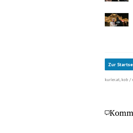
Zur Startse
kurier.at, kob 
Komm