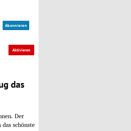
n
Abonnieren
Aktivieren
rug das
nnen. Der
n das schönste