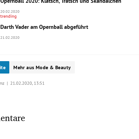
Opernball 2020: Klatsch, Tratsch und Skandälchen
20.02.2020
trending
Darth Vader am Opernball abgeführt
21.02.2020
ite
Mehr aus Mode & Beauty
/ mz |
21.02.2020, 13:51
entare