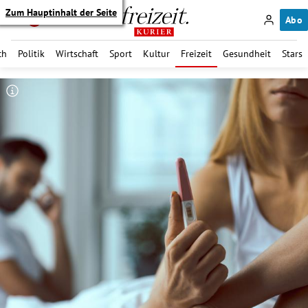
Zum Hauptinhalt der Seite
Abo
ch
Politik
Wirtschaft
Sport
Kultur
Freizeit
Gesundheit
Stars
itik Untermenü