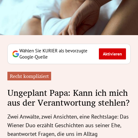
erreich Untermenü
rt Untermenü
tschaft Untermenü
rs Untermenü
Wählen Sie KURIER als bevorzugte
Aktivieren
Google-Quelle
izeit Untermenü
Recht kompliziert
undheit Untermenü
Ungeplant Papa: Kann ich mich
tur Untermenü
aus der Verantwortung stehlen?
nung Untermenü
Zwei Anwälte, zwei Ansichten, eine Rechtslage: Das
ilität Untermenü
Wiener Duo erzählt Geschichten aus seiner Ehe,
beantwortet Fragen, die uns im Alltag