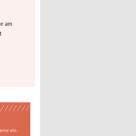
de am
t
gerne
ein