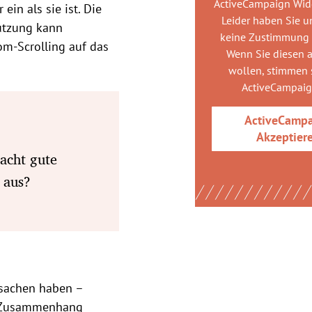
ActiveCampaign Wid
ein als sie ist. Die
Leider haben Sie u
tzung kann
keine Zustimmung
om-Scrolling auf das
Wenn Sie diesen 
wollen, stimmen s
ActiveCampai
ActiveCamp
Akzeptier
acht gute
 aus?
Ursachen haben
–
en Zusammenhang