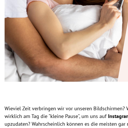
rt Untermenü
schaft Untermenü
s Untermenü
zeit Untermenü
undheit Untermenü
tur Untermenü
nung Untermenü
lität Untermenü
Wieviel Zeit verbringen wir vor unseren Bildschirmen?
wirklich am Tag die "kleine Pause", um uns auf
Instagr
upzudaten? Wahrscheinlich können es die meisten gar 