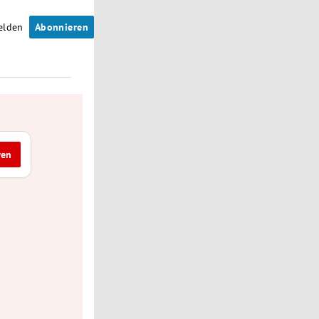
elden
Abonnieren
ren