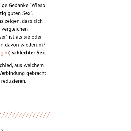
ckige Gedanke "Wieso
tig guten Sex".
hs zeigen, dass sich
vergleichen -
r" ist als sie oder
lgen davon wiederum?
ngen
)
schlechter Sex
.
schied, aus welchem
 Verbindung gebracht
 reduzieren.
00