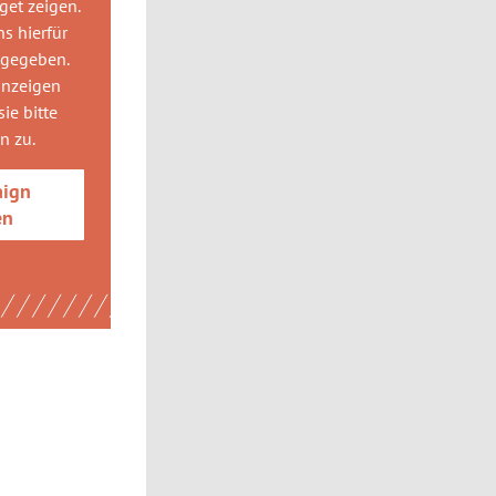
get
zeigen.
ns hierfür
 gegeben.
anzeigen
ie bitte
gn
zu.
aign
en