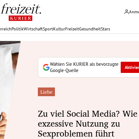
Anm
rreich
Politik
Wirtschaft
Sport
Kultur
Freizeit
Gesundheit
Stars
Wählen Sie KURIER als bevorzugte
Aktivie
Google-Quelle
Liebe
Zu viel Social Media? Wie
exzessive Nutzung zu
Sexproblemen führt