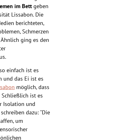
lemen im Bett
geben
sität Lissabon. Die
edien berichteten,
roblemen, Schmerzen
 Ähnlich ging es den
ter
us.
o einfach ist es
 und das Ei ist es
ssabon
möglich, dass
Schließlich ist es
r Isolation und
schreiben dazu: "Die
affen, um
ensorischer
sönlichen