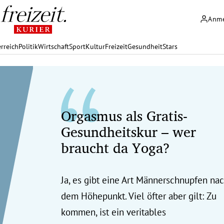
Anm
rreich
Politik
Wirtschaft
Sport
Kultur
Freizeit
Gesundheit
Stars
Orgasmus als Gratis-
Gesundheitskur – wer
braucht da Yoga?
Ja, es gibt eine Art Männerschnupfen na
dem Höhepunkt. Viel öfter aber gilt: Zu
kommen, ist ein veritables