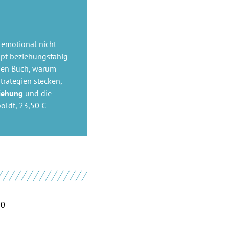
 emotional nicht
aupt beziehungsfähig
euen Buch, warum
trategien stecken,
iehung
und die
oldt, 23,50 €
00