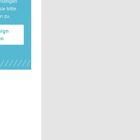
anzeigen
ie bitte
gn
zu.
aign
en