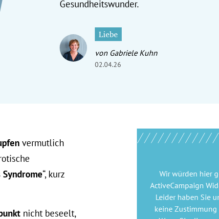
Gesundheitswunder.
Liebe
von Gabriele Kuhn
02.04.26
upfen
vermutlich
rotische
ss Syndrome
“, kurz
Wir würden hier 
ActiveCampaign Wid
Leider haben Sie u
keine Zustimmung
punkt
nicht beseelt,