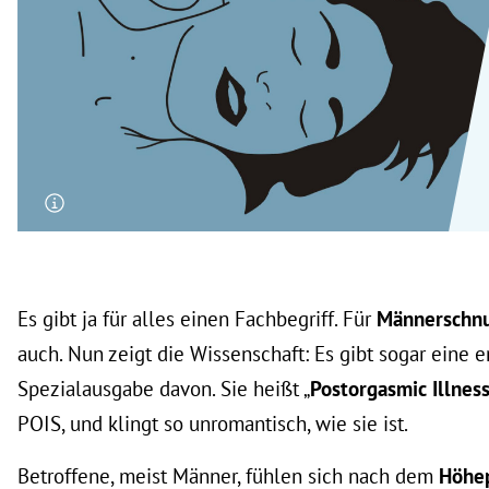
rt Untermenü
schaft Untermenü
s Untermenü
zeit Untermenü
undheit Untermenü
tur Untermenü
Es gibt ja für alles einen Fachbegriff. Für
Männerschn
nung Untermenü
auch. Nun zeigt die Wissenschaft: Es gibt sogar eine e
Spezialausgabe davon. Sie heißt „
Postorgasmic Illne
lität Untermenü
POIS, und klingt so unromantisch, wie sie ist.
Betroffene, meist Männer, fühlen sich nach dem
Höhe