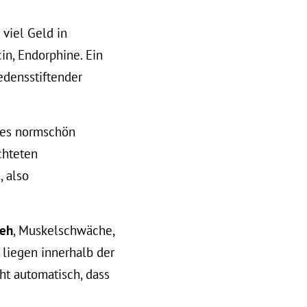
 viel Geld in
cin, Endorphine. Ein
edensstiftender
les normschön
ichteten
 also
.
eh
, Muskelschwäche,
n liegen innerhalb der
ht automatisch, dass