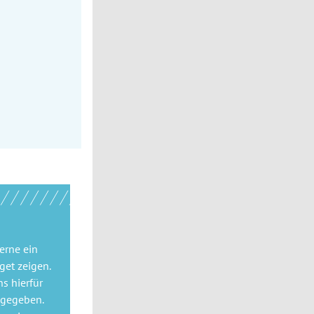
gerne
ein
get
zeigen.
ns hierfür
 gegeben.