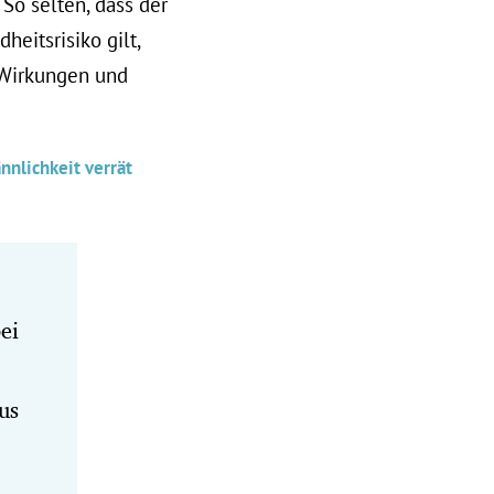
So selten, dass der
eitsrisiko gilt,
 Wirkungen und
nnlichkeit verrät
ei
us