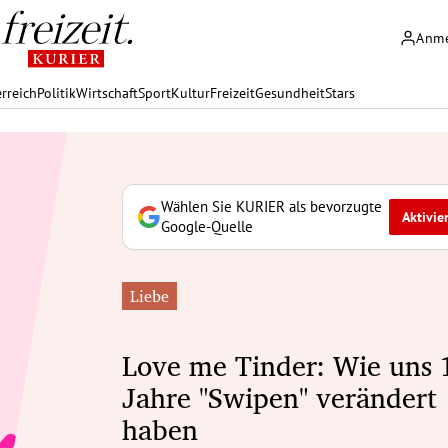
Anm
rreich
Politik
Wirtschaft
Sport
Kultur
Freizeit
Gesundheit
Stars
Wählen Sie KURIER als bevorzugte
Aktivie
Google-Quelle
Liebe
Love me Tinder: Wie uns 
Jahre "Swipen" verändert
haben