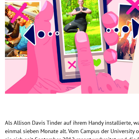
rt Untermenü
schaft Untermenü
s Untermenü
zeit Untermenü
undheit Untermenü
tur Untermenü
nung Untermenü
lität Untermenü
Als Allison Davis Tinder auf ihrem Handy installierte, 
einmal sieben Monate alt. Vom Campus der University of