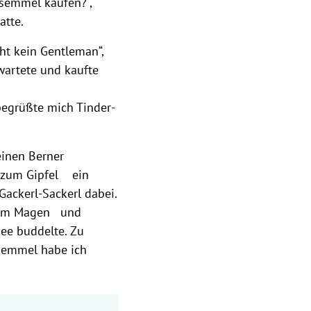
semmel kaufen?“,
atte.
ht kein Gentleman“,
wartete und kaufte
 begrüßte mich Tinder-
einen Berner
g zum Gipfel ein
Gackerl-Sackerl dabei.
ndem Magen und
ee buddelte. Zu
semmel habe ich