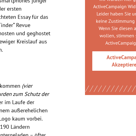
e Smartphones junger
ActiveCampaign Wid
der ersten
Leider haben Sie u
chteten Essay für das
keine Zustimmung
 Tinder“ Revue
Wenn Sie diesen 
ghosten und geghostet
wollen, stimmen s
wiger Kreislauf aus
ActiveCampai
n.
ActiveCamp
Akzeptier
vorkommen
(vier
urden zum Schutz der
er im Laufe der
einem außerehelichen
Logo kaum vorbei.
s 190 Ländern
ntergeladen – öfter