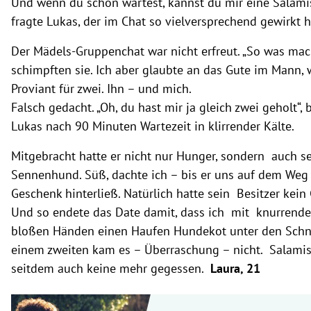
Und wenn du schon wartest, kannst du mir eine Salami
fragte Lukas, der im Chat so vielversprechend gewirkt h
Der Mädels-Gruppenchat war nicht erfreut. „So was mac
schimpften sie. Ich aber glaubte an das Gute im Mann, 
Proviant für zwei. Ihn – und mich.
Falsch gedacht. „Oh, du hast mir ja gleich zwei geholt“,
Lukas nach 90 Minuten Wartezeit in klirrender Kälte.
Mitgebracht hatte er nicht nur Hunger, sondern auch s
Sennenhund. Süß, dachte ich – bis er uns auf dem We
Geschenk hinterließ. Natürlich hatte sein Besitzer kein 
Und so endete das Date damit, dass ich mit knurre
bloßen Händen einen Haufen Hundekot unter den Schn
einem zweiten kam es – Überraschung – nicht. Salami
seitdem auch keine mehr gegessen.
Laura, 21