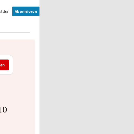
elden
Abonnieren
ren
10