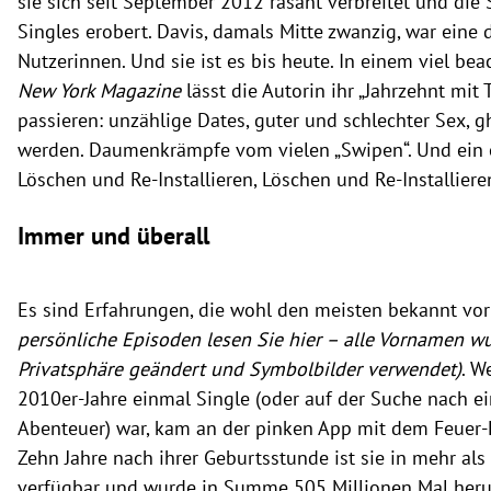
sie sich seit September 2012 rasant verbreitet und di
Singles erobert. Davis, damals Mitte zwanzig, war eine 
Nutzerinnen. Und sie ist es bis heute. In einem viel bea
New York Magazine
lässt die Autorin ihr „Jahrzehnt mit
passieren: unzählige Dates, guter und schlechter Sex, 
werden. Daumenkrämpfe vom vielen „Swipen“. Und ein e
Löschen und Re-Installieren, Löschen und Re-Installiere
Immer und überall
Es sind Erfahrungen, die wohl den meisten bekannt 
persönliche Episoden lesen Sie hier – alle Vornamen w
Privatsphäre geändert und Symbolbilder verwendet)
. W
2010er-Jahre einmal Single (oder auf der Suche nach 
Abenteuer) war, kam an der pinken App mit dem Feuer-
Zehn Jahre nach ihrer Geburtsstunde ist sie in mehr al
verfügbar und wurde in Summe 505 Millionen Mal heru