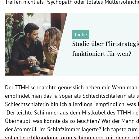
Treffen nicht als Psychopath oder totales Muttersöhnch
Liebe
Studie über Flirtstrateg
funktioniert für wen?
Der TTMH schnarchte genüsslich neben mir. Wenn man ve
empfindet man das ja sogar als Schlechtschläferin als 
Schlechtschläferin bin ich allerdings empfindlich, was
Der leichte Schimmer aus dem Mistkübel des TTMH ner
Überhaupt, was konnte da so leuchten? War der Mann do
der Atommüll im Schlafzimmer lagerte? Ich tapste zum 
voller Leuchtkondome, grün schimmernd, mit denen ich 