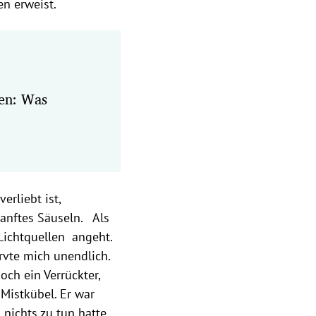
en erweist.
ien: Was
rliebt ist,
sanftes Säuseln. Als
 Lichtquellen angeht.
vte mich unendlich.
ch ein Verrückter,
Mistkübel. Er war
nichts zu tun hatte.