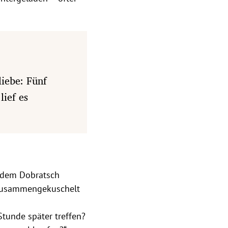
iebe: Fünf
lief es
f dem Dobratsch
 zusammengekuschelt
Stunde später treffen?