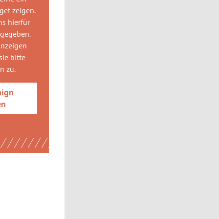
get
zeigen.
ns hierfür
 gegeben.
anzeigen
ie bitte
gn
zu.
aign
en