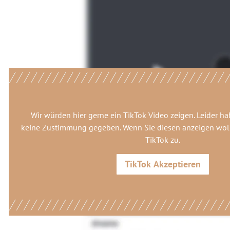
Wir würden hier gerne
ein TikTok Video
zeigen. Leider ha
keine Zustimmung gegeben. Wenn Sie diesen anzeigen woll
TikTok
zu.
TikTok
Akzeptieren