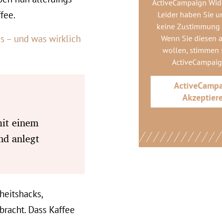
ActiveCampaign Wid
fee.
Leider haben Sie u
keine Zustimmung
s – und was wirklich
Wenn Sie diesen 
wollen, stimmen s
ActiveCampai
ActiveCamp
Akzeptier
mit einem
nd anlegt
heitshacks,
racht. Dass Kaffee