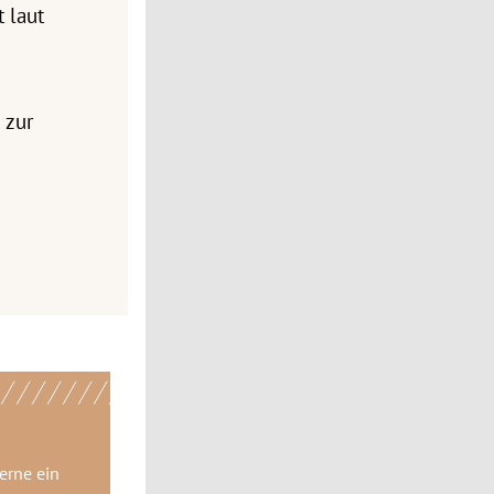
t laut
 zur
gerne
ein