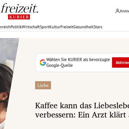
Anm
rreich
Politik
Wirtschaft
Sport
Kultur
Freizeit
Gesundheit
Stars
Wählen Sie KURIER als bevorzugte
Aktivie
Google-Quelle
Liebe
Kaffee kann das Liebesleb
verbessern: Ein Arzt klärt