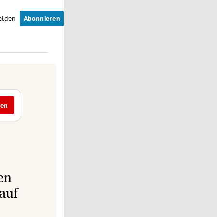
elden
Abonnieren
ren
en
 auf