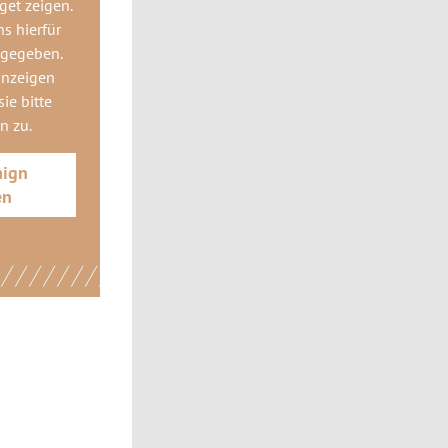
get
zeigen.
ns hierfür
 gegeben.
anzeigen
ie bitte
gn
zu.
aign
en