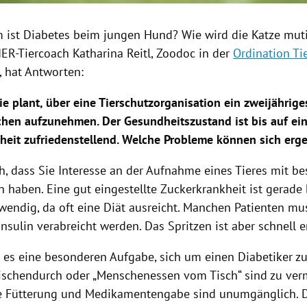
 ist Diabetes beim jungen Hund? Wie wird die Katze muti
IER-Tiercoach Katharina Reitl, Zoodoc in der
Ordination Ti
, hat Antworten:
e plant, über eine Tierschutzorganisation ein zweijährige
hen aufzunehmen. Der Gesundheitszustand ist bis auf ei
heit zufriedenstellend. Welche Probleme können sich erg
ch, dass Sie Interesse an der Aufnahme eines Tieres mit b
n haben. Eine gut eingestellte Zuckerkrankheit ist gerade
wendig, da oft eine Diät ausreicht. Manchen Patienten mus
Insulin verabreicht werden. Das Spritzen ist aber schnell er
st es eine besonderen Aufgabe, sich um einen Diabetiker 
wischendurch oder „Menschenessen vom Tisch“ sind zu ver
 Fütterung und Medikamentengabe sind unumgänglich. D