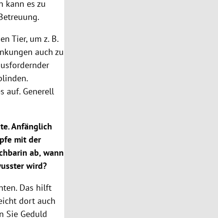
n kann es zu
 Betreuung.
n Tier, um z. B.
rankungen auch zu
ausfordernder
blinden.
 auf. Generell
te. Anfänglich
pfe mit der
achbarin ab, wann
wusster wird?
nten. Das hilft
eicht dort auch
en Sie Geduld