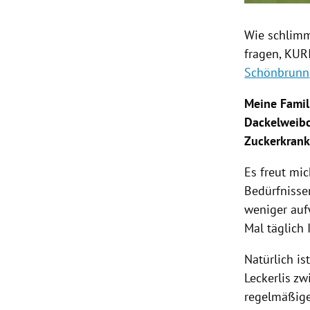
Wie schlimm
fragen, KUR
Schönbrunn
Meine Famili
Dackelweibc
Zuckerkrank
Es freut mi
Bedürfnisse
weniger auf
Mal täglich 
Natürlich i
Leckerlis z
regelmäßige