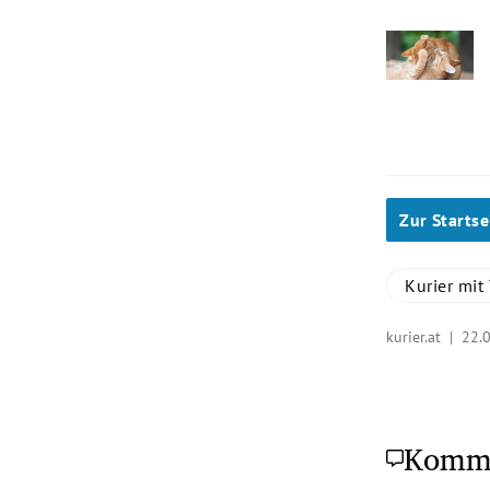
Zur Startse
Kurier mit 
kurier.at |
22.
Komm