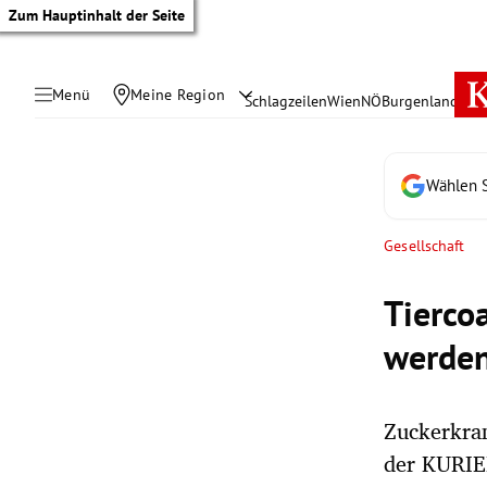
Zum Hauptinhalt der Seite
Menü
Meine Region
Schlagzeilen
Wien
NÖ
Burgenland
Öste
Wählen S
Gesellschaft
Tierco
werde
Zuckerkran
tik Untermenü
der KURIE
rreich Untermenü