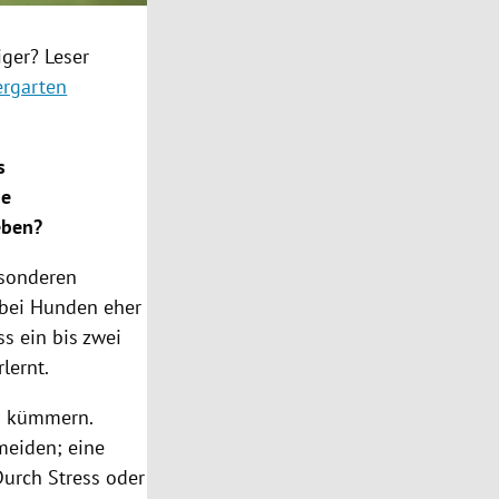
ger? Leser
ergarten
s
ne
eben?
esonderen
 bei Hunden eher
s ein bis zwei
lernt.
zu kümmern.
meiden; eine
urch Stress oder