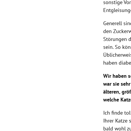
sonstige Vor
Entgleisung
Generell sin
den Zuckerw
Störungen d
sein. So kö
Üblicherwei
haben diabe
Wir haben se
war sie sehr
älteren, gr
welche Katz
Ich finde to
Ihrer Katze 
bald wohl z