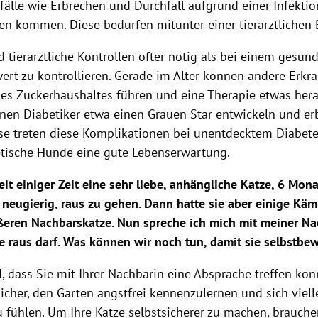
fälle wie Erbrechen und Durchfall aufgrund einer Infektio
en kommen. Diese bedürfen mitunter einer tierärztlichen
d tierärztliche Kontrollen öfter nötig als bei einem gesunde
ert zu kontrollieren. Gerade im Alter können andere Erk
es Zuckerhaushaltes führen und eine Therapie etwas her
nnen Diabetiker etwa einen Grauen Star entwickeln und er
se treten diese Komplikationen bei unentdecktem Diabetes
tische Hunde eine gute Lebenserwartung.
it einiger Zeit eine sehr liebe, anhängliche Katze, 6 Mona
 neugierig, raus zu gehen. Dann hatte sie aber einige Käm
ößeren Nachbarskatze. Nun spreche ich mich mit meiner N
e raus darf. Was können wir noch tun, damit sie selbstbe
ll, dass Sie mit Ihrer Nachbarin eine Absprache treffen kon
sicher, den Garten angstfrei kennenzulernen und sich viell
u fühlen. Um Ihre Katze selbstsicherer zu machen, brauch