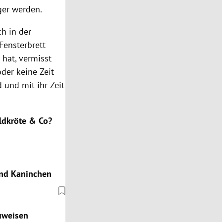
iger werden.
ch in der
Fensterbrett
 hat, vermisst
der keine Zeit
 und mit ihr Zeit
ildkröte & Co?
und Kaninchen
uweisen