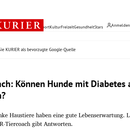
Anmelde
rreich
Politik
Wirtschaft
Sport
Kultur
Freizeit
Gesundheit
Stars
ie KURIER als bevorzugte Google-Quelle
ach: Können Hunde mit Diabetes 
n?
ke Haustiere haben eine gute Lebenserwartung. L
R-Tiercoach gibt Antworten.