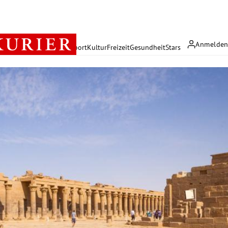
Anmelde
rreich
Politik
Wirtschaft
Sport
Kultur
Freizeit
Gesundheit
Stars