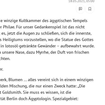
18.05.2021, 05:00
die winzige Kultkammer des ägyptischen Tempels
r Philae. Für unser Gedankenspiel ist das nicht
es, jetzt die Augen zu schließen, sich die innerste,
 Heiligtums vorzustellen, wo die Statue des Gottes
 in lotosöl-getränkte Gewänder – aufbewahrt wurde.
n unsere Nase, dazu Myrrhe, der Duft von frischen
chten.
r.
werk, Blumen ... alles vereint sich in einem winzigen
den Mischung, die nur einen Zweck hatte: „Die
t Goldsmith. Sie muss es wissen, ist die
tät Berlin doch Ägyptologin. Spezialgebiet: