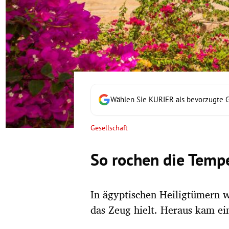
rt Untermenü
schaft Untermenü
s Untermenü
zeit Untermenü
Wählen Sie KURIER als bevorzugte 
undheit Untermenü
Gesellschaft
tur Untermenü
So rochen die Temp
nung Untermenü
In ägyptischen Heiligtümern w
lität Untermenü
das Zeug hielt. Heraus kam ei