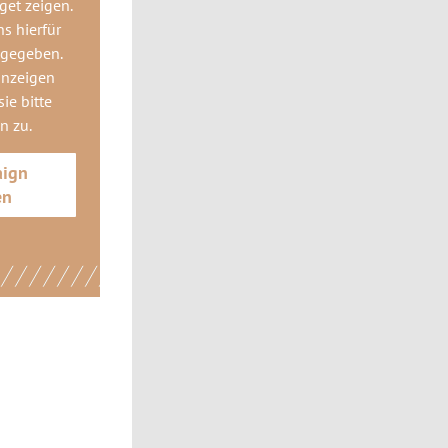
get
zeigen.
ns hierfür
 gegeben.
anzeigen
ie bitte
gn
zu.
aign
en