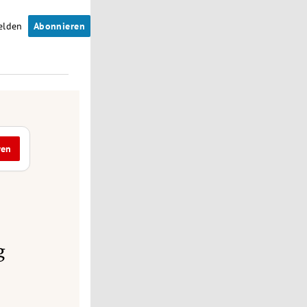
elden
Abonnieren
ren
g