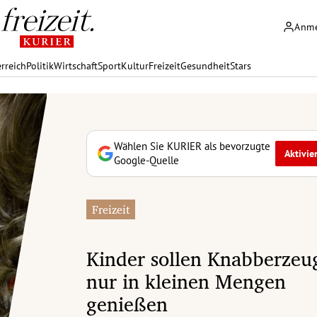
Anm
rreich
Politik
Wirtschaft
Sport
Kultur
Freizeit
Gesundheit
Stars
Wählen Sie KURIER als bevorzugte
Aktivie
Google-Quelle
Freizeit
Kinder sollen Knabberzeu
nur in kleinen Mengen
genießen