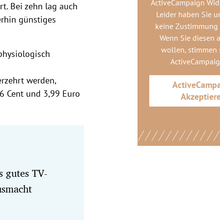
ActiveCampaign Wid
t. Bei zehn lag auch
Leider haben Sie u
erhin günstiges
keine Zustimmung
Wenn Sie diesen 
wollen, stimmen s
physiologisch
ActiveCampai
rzehrt werden,
ActiveCamp
76 Cent und 3,99 Euro
Akzeptier
s gutes TV-
usmacht