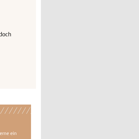
edoch
gerne
ein