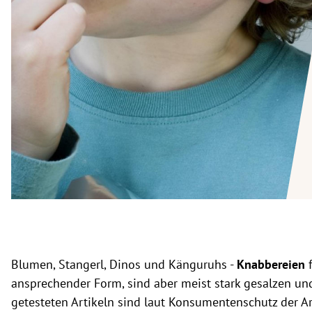
rt Untermenü
schaft Untermenü
s Untermenü
zeit Untermenü
undheit Untermenü
tur Untermenü
nung Untermenü
lität Untermenü
Blumen, Stangerl, Dinos und Känguruhs -
Knabbereien
ansprechender Form, sind aber meist stark gesalzen und 
getesteten Artikeln sind laut Konsumentenschutz der A