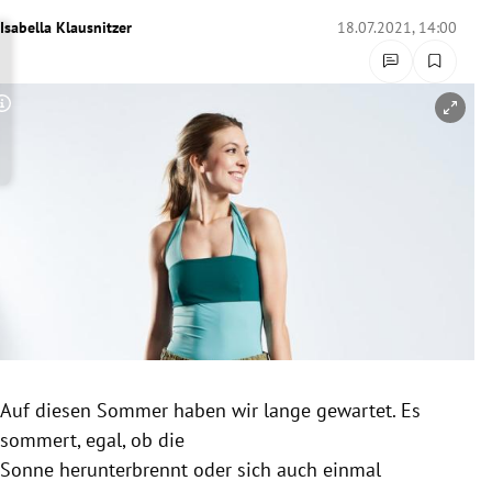
rreich Untermenü
Isabella Klausnitzer
18.07.2021, 14:00
rt Untermenü
Copyright-Hinweis öffnen/schließen
schaft Untermenü
s Untermenü
zeit Untermenü
undheit Untermenü
tur Untermenü
nung Untermenü
Auf diesen Sommer haben wir lange gewartet. Es
sommert, egal, ob die
lität Untermenü
Sonne herunterbrennt oder sich auch einmal