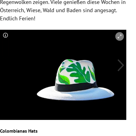
Regenwolken zeigen. Viele genießen diese Wochen in
Österreich, Wiese, Wald und Baden sind angesagt.
Endlich Ferien!
Copyright-Hinweis öffnen/schließen
Co
VIU
Colombianas Hats
Imme