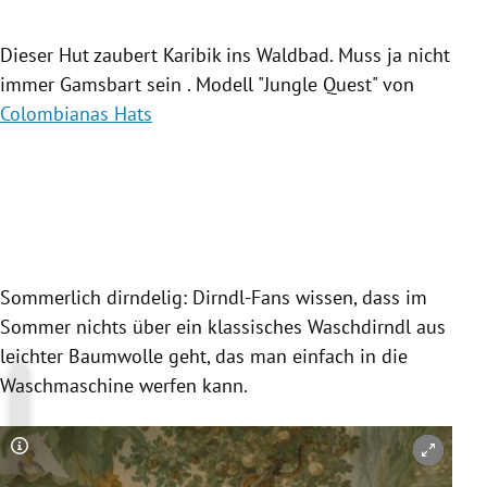
raus
Dieser Hut zaubert Karibik ins Waldbad. Muss ja nicht
immer Gamsbart sein . Modell "Jungle Quest" von
Colombianas Hats
Slide 1 von 5
Sommerlich dirndelig: Dirndl-Fans wissen, dass im
Sommer nichts über ein klassisches Waschdirndl aus
leichter Baumwolle geht, das man einfach in die
Waschmaschine werfen kann.
Copyright-Hinweis öffnen/schließen