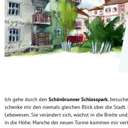
rt Untermenü
schaft Untermenü
s Untermenü
zeit Untermenü
undheit Untermenü
tur Untermenü
nung Untermenü
Ich gehe durch den
Schönbrunner Schlosspark
, besuch
lität Untermenü
schenke mir den niemals gleichen Blick über die Stadt. D
Lebewesen. Sie verändert sich, wächst in die Breite und
in die Höhe. Manche der neuen Türme kommen mir vert