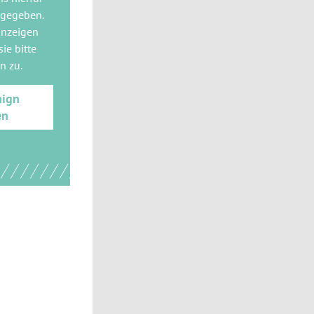
 gegeben.
anzeigen
ie bitte
gn
zu.
aign
en