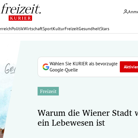
Anm
rreich
Politik
Wirtschaft
Sport
Kultur
Freizeit
Gesundheit
Stars
Wählen Sie KURIER als bevorzugte
Aktivie
Google-Quelle
Freizeit
Warum die Wiener Stadt 
ein Lebewesen ist