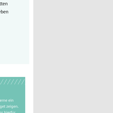
tten
eben
gerne
ein
get
zeigen.
ns hierfür