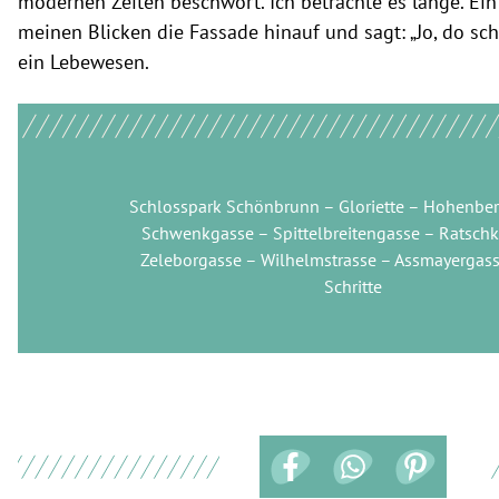
modernen Zeiten beschwört. Ich betrachte es lange. Ein
meinen Blicken die Fassade hinauf und sagt: „Jo, do scha
ein Lebewesen.
Schlosspark Schönbrunn – Gloriette – Hohenber
Schwenkgasse – Spittelbreitengasse – Ratsch
Zeleborgasse – Wilhelmstrasse – Assmayergas
Schritte