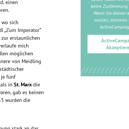
nd, einen
keine Zustimmung
ören.
Wenn Sie diesen 
wollen, stimmen s
t wo sich
ActiveCampai
dl „Zum Imperator“
 zur erstaunlichen
ActiveCamp
verlaufe mich
Akzeptier
allen möglichen
nnere von Meidling
städtischer
 je fünf
als in
St. Marx
die
aren, gab es keinen
53 wurden die
nung stark an das