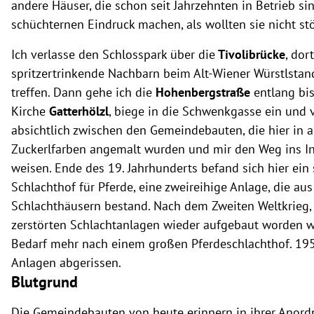
andere Häuser, die schon seit Jahrzehnten in Betrieb si
schüchternen Eindruck machen, als wollten sie nicht st
Ich verlasse den Schlosspark über die
Tivolibrücke
, dor
spritzertrinkende Nachbarn beim Alt-Wiener Würstlstan
treffen. Dann gehe ich die
Hohenbergstraße
entlang bis
Kirche
Gatterhölzl
, biege in die Schwenkgasse ein und 
absichtlich zwischen den Gemeindebauten, die hier in 
Zuckerlfarben angemalt wurden und mir den Weg ins I
weisen. Ende des 19. Jahrhunderts befand sich hier ein 
Schlachthof für Pferde, eine zweireihige Anlage, die aus
Schlachthäusern bestand. Nach dem Zweiten Weltkrieg, 
zerstörten Schlachtanlagen wieder aufgebaut worden w
Bedarf mehr nach einem großen Pferdeschlachthof. 19
Anlagen abgerissen.
Blutgrund
Die Gemeindebauten von heute erinnern in ihrer Anord