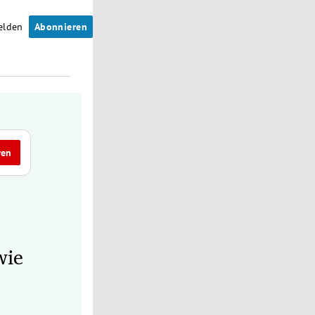
elden
Abonnieren
ren
wie