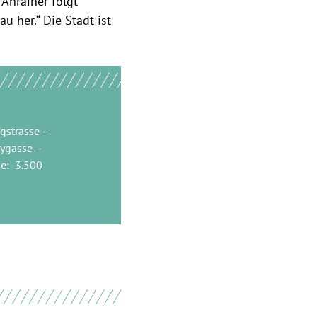
 Anrainer folgt
u her.“ Die Stadt ist
gstrasse –
kygasse –
se: 3.500