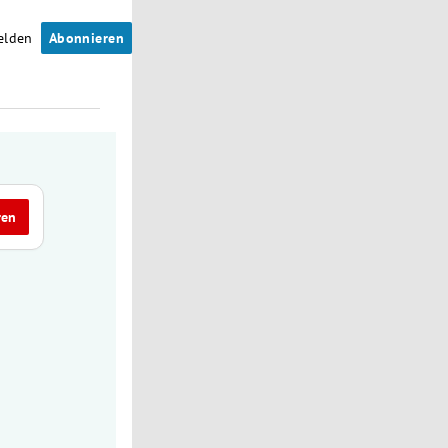
elden
Abonnieren
ren