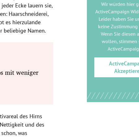
Wir würden hier 
jeder Ecke lauern sie,
ActiveCampaign Wid
en: Haarschneiderei,
Leider haben Sie u
bt es hierzulande
keine Zustimmung
ur beliebige Namen.
Wenn Sie diesen 
wollen, stimmen s
ActiveCampai
ActiveCamp
Akzeptier
s mit weniger
ivareal des Hirns
Nettigkeit und des
 schon, was