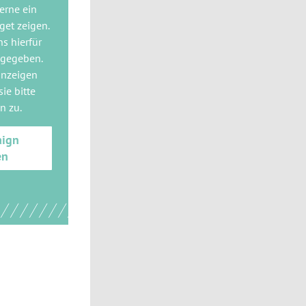
gerne
ein
get
zeigen.
ns hierfür
 gegeben.
anzeigen
ie bitte
gn
zu.
aign
en