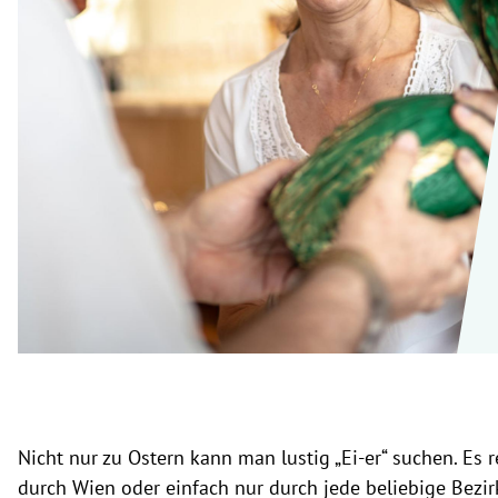
rt Untermenü
schaft Untermenü
s Untermenü
zeit Untermenü
undheit Untermenü
tur Untermenü
nung Untermenü
lität Untermenü
Nicht nur zu Ostern kann man lustig „Ei-er“ suchen. Es 
durch Wien oder einfach nur durch jede beliebige Bezir