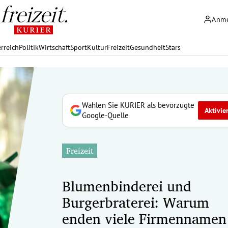
Anm
rreich
Politik
Wirtschaft
Sport
Kultur
Freizeit
Gesundheit
Stars
Wählen Sie KURIER als bevorzugte
Aktivie
Google-Quelle
Freizeit
Blumenbinderei und
Burgerbraterei: Warum
enden viele Firmennamen