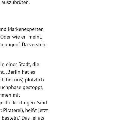
n auszubrüten.
 und Markenexperten
 Oder wie er meint,
hnungen“. Da versteht
n einer Stadt, die
. „Berlin hat es
h bei uns) plötzlich
ruchphase gestoppt,
ehmen mit
strickt klingen. Sind
 Piraterei), heißt jetzt
asteln.“ Das -ei als