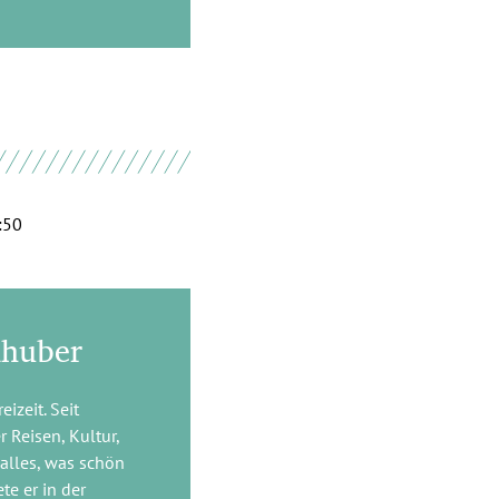
:50
lhuber
izeit. Seit
 Reisen, Kultur,
 alles, was schön
te er in der