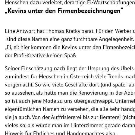
Menschen dazu verleitet, derartige Ei-Wortschöpfunge
„Kevins unter den Firmenbezeichnungen“
Eine Antwort hat Thomas Kratky parat. Für den Werber
sind diese Namen eine ganz furchtbare Angelegenheit.
„Ei, ei: hier kommen die Kevins unter den Firmenbezeic
der Profi-Kreative keinen Spaß.
Seiner Einschätzung nach liegt der Ursprung des Übels i
zumindest für Menschen in Österreich viele Trends macht
vorgemacht. So wie viele Geschäfte dort (und später auc
so aussehen, als hätte man die Renovierung in der Abb
so ist auch jene Mode zu uns übergeschwappt, Untern
eigentümlichen Namen zu versehen, die alle sehr handge
sie ja auch. Von der Auffrisiererei bis zur Beraterei (nicht:
vieles so, als würde man im Hinterzimmer gerade daran b
Hinweis für Ehrliches und Handgemachtes also.