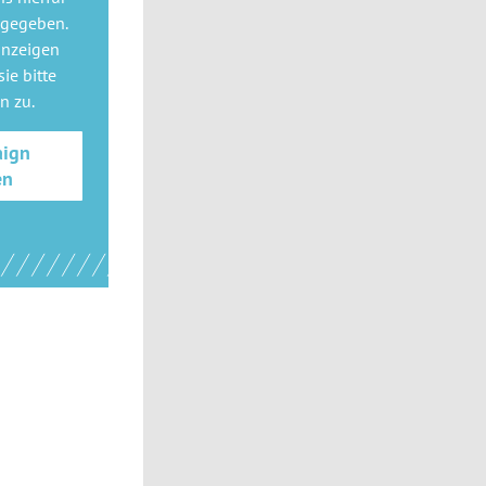
 gegeben.
anzeigen
ie bitte
gn
zu.
aign
en