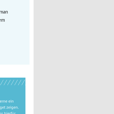
 man
dem
gerne
ein
get
zeigen.
ns hierfür