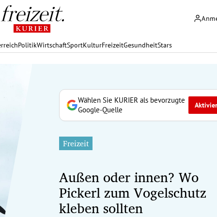
Anm
rreich
Politik
Wirtschaft
Sport
Kultur
Freizeit
Gesundheit
Stars
Wählen Sie KURIER als bevorzugte
Aktivie
Google-Quelle
Freizeit
Außen oder innen? Wo
Pickerl zum Vogelschutz
kleben sollten