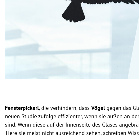
rt Untermenü
schaft Untermenü
s Untermenü
zeit Untermenü
undheit Untermenü
tur Untermenü
nung Untermenü
Fensterpickerl
, die verhindern, dass
Vögel
gegen das Glas
lität Untermenü
neuen Studie zufolge effizienter, wenn sie außen an de
sind. Wenn diese auf der Innenseite des Glases angebra
Tiere sie meist nicht ausreichend sehen, schreiben Wis