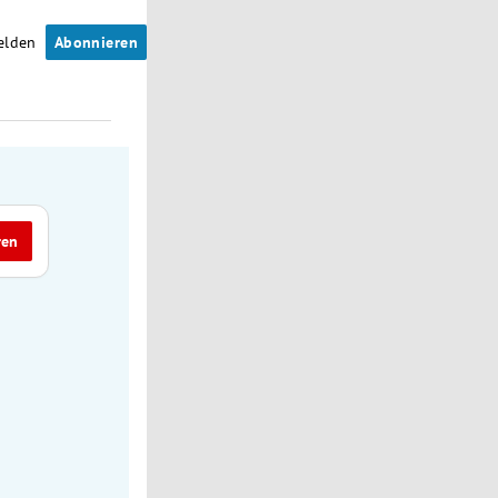
elden
Abonnieren
ren