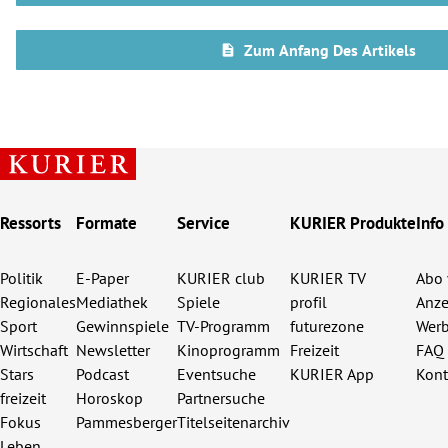
Ressorts
Formate
Service
KURIER Produkte
Info
Politik
E-Paper
KURIER club
KURIER TV
Abo 
Regionales
Mediathek
Spiele
profil
Anze
Sport
Gewinnspiele
TV-Programm
futurezone
Werb
Wirtschaft
Newsletter
Kinoprogramm
Freizeit
FAQ
Stars
Podcast
Eventsuche
KURIER App
Kont
freizeit
Horoskop
Partnersuche
Fokus
Pammesberger
Titelseitenarchiv
Leben