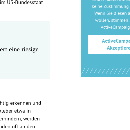
n im US-Bundesstaat
keine Zustimmung
Wenn Sie diesen 
wollen, stimmen s
ActiveCampai
ActiveCamp
Akzeptier
ert eine riesige
chtig erkennen und
kleber etwa in
erhindern, werden
nden oft an den