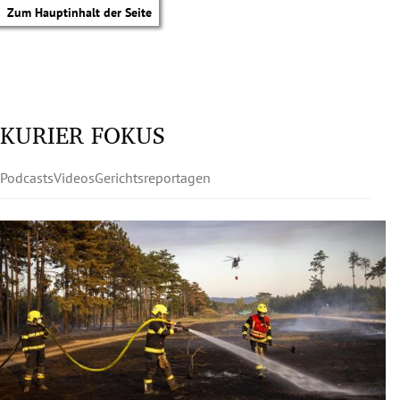
Zum Hauptinhalt der Seite
KURIER FOKUS
Podcasts
Videos
Gerichtsreportagen
tik Untermenü