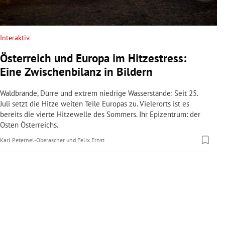
rreich Untermenü
rt Untermenü
Interaktiv
Österreich und Europa im Hitzestress:
schaft Untermenü
Eine Zwischenbilanz in Bildern
s Untermenü
Waldbrände, Dürre und extrem niedrige Wasserstände: Seit 25.
Juli setzt die Hitze weiten Teile Europas zu. Vielerorts ist es
zeit Untermenü
bereits die vierte Hitzewelle des Sommers. Ihr Epizentrum: der
Osten Österreichs.
undheit Untermenü
Karl Peternel-Oberascher
und
Felix Ernst
tur Untermenü
nung Untermenü
lität Untermenü