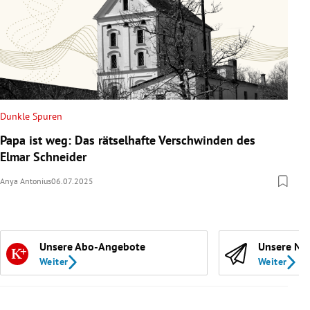
Dunkle Spuren
Papa ist weg: Das rätselhafte Verschwinden des
Elmar Schneider
Anya Antonius
06.07.2025
Unsere Abo-Angebote
Unsere Ne
Weiter
Weiter