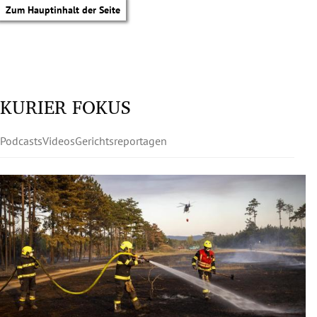
Zum Hauptinhalt der Seite
KURIER FOKUS
Podcasts
Videos
Gerichtsreportagen
tik Untermenü