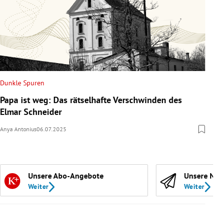
Dunkle Spuren
Papa ist weg: Das rätselhafte Verschwinden des
Elmar Schneider
Anya Antonius
06.07.2025
Unsere Abo-Angebote
Unsere Ne
Weiter
Weiter