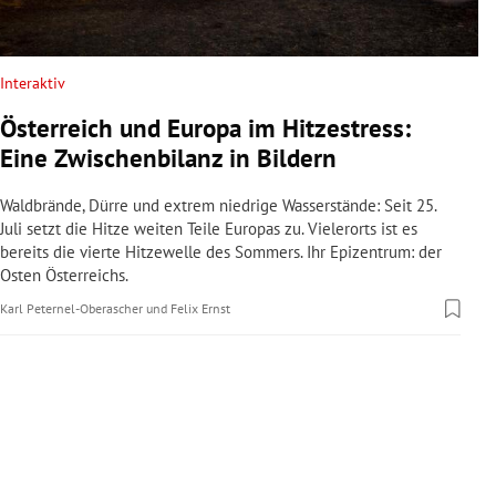
rreich Untermenü
rt Untermenü
Interaktiv
Österreich und Europa im Hitzestress:
schaft Untermenü
Eine Zwischenbilanz in Bildern
s Untermenü
Waldbrände, Dürre und extrem niedrige Wasserstände: Seit 25.
Juli setzt die Hitze weiten Teile Europas zu. Vielerorts ist es
zeit Untermenü
bereits die vierte Hitzewelle des Sommers. Ihr Epizentrum: der
Osten Österreichs.
undheit Untermenü
Karl Peternel-Oberascher
und
Felix Ernst
tur Untermenü
nung Untermenü
lität Untermenü