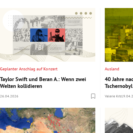
Geplanter Anschlag auf Konzert
Ausland
Taylor Swift und Beran A.: Wenn zwei
40 Jahre n
Welten kollidieren
Tschernobyl
26.04.2026
Valerie Krb
19.04.