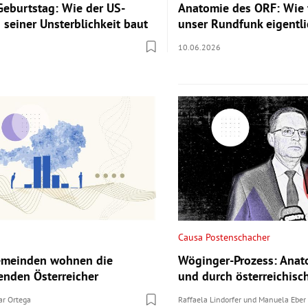
Geburtstag: Wie der US-
Anatomie des ORF: Wie 
 seiner Unsterblichkeit baut
unser Rundfunk eigentli
10.06.2026
Causa Postenschacher
Gemeinden wohnen die
Wöginger-Prozess: Anat
enden Österreicher
und durch österreichisc
ar Ortega
Raffaela Lindorfer
und
Manuela Eber