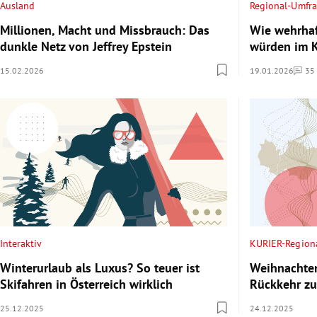
Ausland
Regional-Umfr
Millionen, Macht und Missbrauch: Das
Wie wehrhaf
dunkle Netz von Jeffrey Epstein
würden im K
15.02.2026
19.01.2026
35
Komme
Interaktiv
KURIER-Region
Winterurlaub als Luxus? So teuer ist
Weihnachten
Skifahren in Österreich wirklich
Rückkehr zu
25.12.2025
24.12.2025