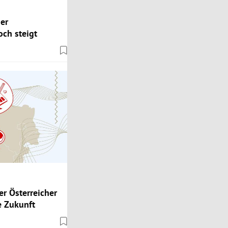
er
ch steigt
er Österreicher
ie Zukunft