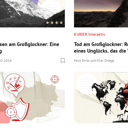
KURIER Interaktiv
Tod am Großglockner: R
sen am Großglockner: Eine
eines Unglücks, das die
g
Felix Ernst
und
Pilar Ortega
02.2026