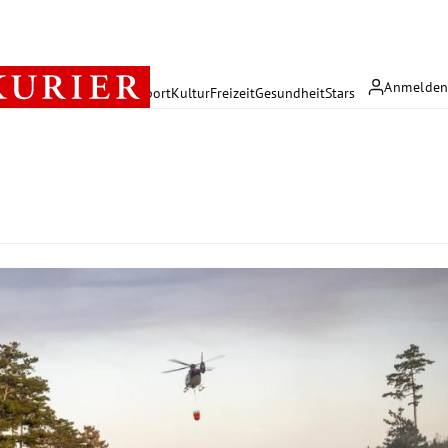
Anmelde
rreich
Politik
Wirtschaft
Sport
Kultur
Freizeit
Gesundheit
Stars