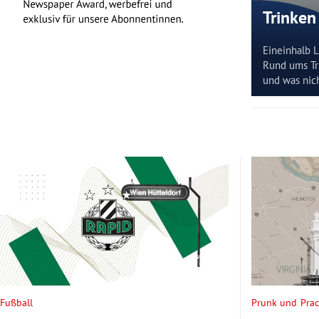
Trinken
Eineinhalb L
Rund ums Tri
und was nich
Fußball
Prunk und Prac