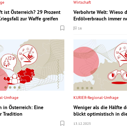
age
Wirtschaft
t ist Österreich? 29 Prozent
Verbohrte Welt: Wieso d
riegsfall zur Waffe greifen
Erdölverbrauch immer no
16
ntare
Kommentare
al-Umfrage
KURIER-Regional-Umfrage
 in Österreich: Eine
Weniger als die Hälfte d
r Tradition
blickt optimistisch in d
13.12.2025