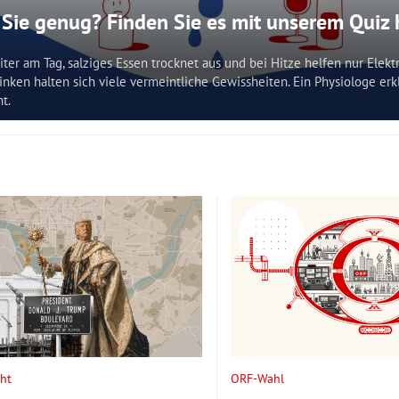
 Sie genug? Finden Sie es mit unserem Quiz
iter am Tag, salziges Essen trocknet aus und bei Hitze helfen nur Elekt
nken halten sich viele vermeintliche Gewissheiten. Ein Physiologe erk
t.
ht
ORF-Wahl