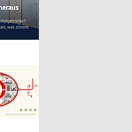
 heraus
rolytgetränke?
lärt, was stimmt