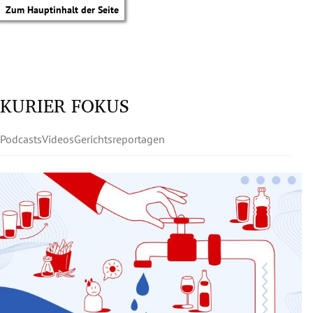
Zum Hauptinhalt der Seite
KURIER FOKUS
Podcasts
Videos
Gerichtsreportagen
tik Untermenü