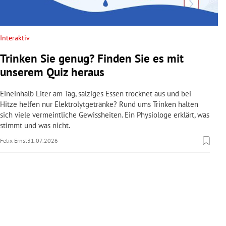
rreich Untermenü
rt Untermenü
Interaktiv
Trinken Sie genug? Finden Sie es mit
schaft Untermenü
unserem Quiz heraus
s Untermenü
Eineinhalb Liter am Tag, salziges Essen trocknet aus und bei
Hitze helfen nur Elektrolytgetränke? Rund ums Trinken halten
zeit Untermenü
sich viele vermeintliche Gewissheiten. Ein Physiologe erklärt, was
stimmt und was nicht.
undheit Untermenü
Felix Ernst
31.07.2026
tur Untermenü
nung Untermenü
lität Untermenü