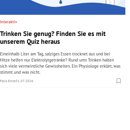
rreich Untermenü
rt Untermenü
Interaktiv
Trinken Sie genug? Finden Sie es mit
schaft Untermenü
unserem Quiz heraus
s Untermenü
Eineinhalb Liter am Tag, salziges Essen trocknet aus und bei
Hitze helfen nur Elektrolytgetränke? Rund ums Trinken halten
zeit Untermenü
sich viele vermeintliche Gewissheiten. Ein Physiologe erklärt, was
stimmt und was nicht.
undheit Untermenü
Felix Ernst
31.07.2026
tur Untermenü
nung Untermenü
lität Untermenü