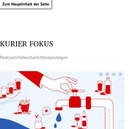
Zum Hauptinhalt der Seite
KURIER FOKUS
Podcasts
Videos
Gerichtsreportagen
tik Untermenü