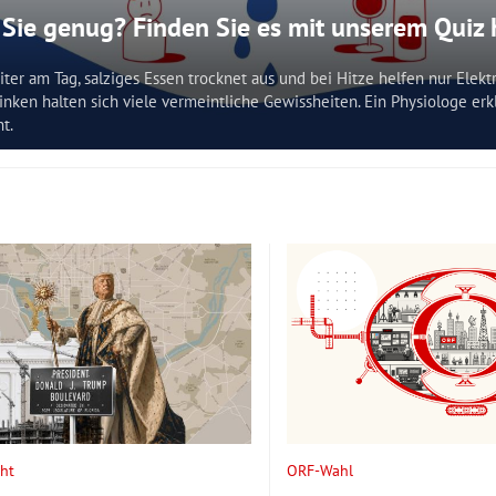
 Sie genug? Finden Sie es mit unserem Quiz
iter am Tag, salziges Essen trocknet aus und bei Hitze helfen nur Elekt
nken halten sich viele vermeintliche Gewissheiten. Ein Physiologe erk
t.
ht
ORF-Wahl