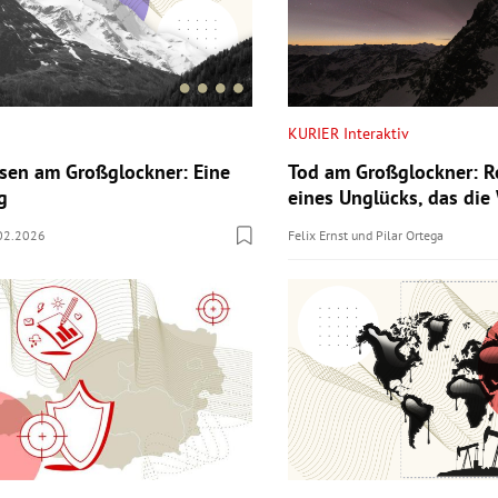
KURIER Interaktiv
Tod am Großglockner: R
sen am Großglockner: Eine
eines Unglücks, das die
g
Felix Ernst
und
Pilar Ortega
02.2026