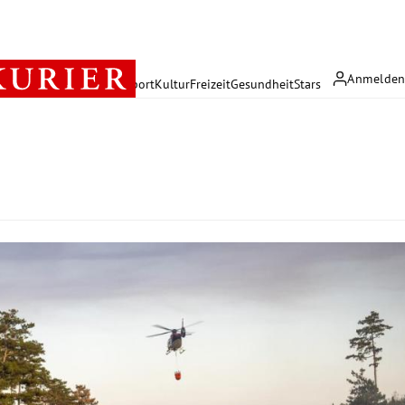
Anmelde
rreich
Politik
Wirtschaft
Sport
Kultur
Freizeit
Gesundheit
Stars