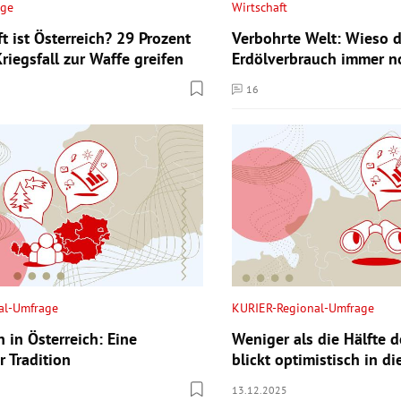
age
Wirtschaft
t ist Österreich? 29 Prozent
Verbohrte Welt: Wieso d
riegsfall zur Waffe greifen
Erdölverbrauch immer no
16
ntare
Kommentare
al-Umfrage
KURIER-Regional-Umfrage
 in Österreich: Eine
Weniger als die Hälfte d
r Tradition
blickt optimistisch in d
13.12.2025