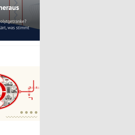
 heraus
rolytgetränke?
lärt, was stimmt