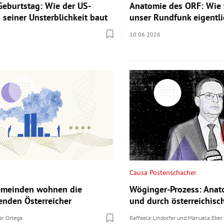
Geburtstag: Wie der US-
Anatomie des ORF: Wie 
 seiner Unsterblichkeit baut
unser Rundfunk eigentli
10.06.2026
Causa Postenschacher
Gemeinden wohnen die
Wöginger-Prozess: Anat
enden Österreicher
und durch österreichisc
ar Ortega
Raffaela Lindorfer
und
Manuela Eber