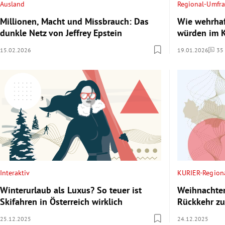
Ausland
Regional-Umfr
Millionen, Macht und Missbrauch: Das
Wie wehrhaf
dunkle Netz von Jeffrey Epstein
würden im K
15.02.2026
19.01.2026
35
Komme
Interaktiv
KURIER-Region
Winterurlaub als Luxus? So teuer ist
Weihnachten
Skifahren in Österreich wirklich
Rückkehr zu
25.12.2025
24.12.2025