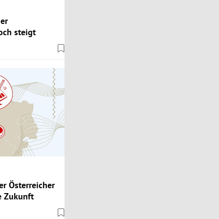
er
ch steigt
er Österreicher
ie Zukunft