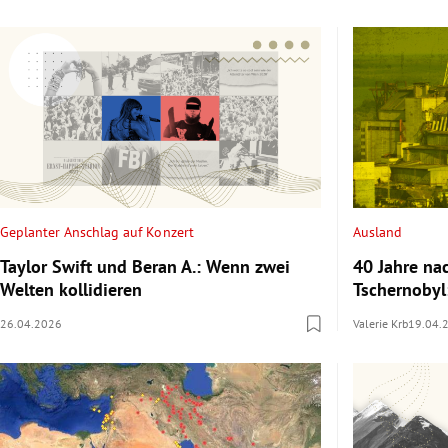
Geplanter Anschlag auf Konzert
Ausland
Taylor Swift und Beran A.: Wenn zwei
40 Jahre n
Welten kollidieren
Tschernobyl
26.04.2026
Valerie Krb
19.04.