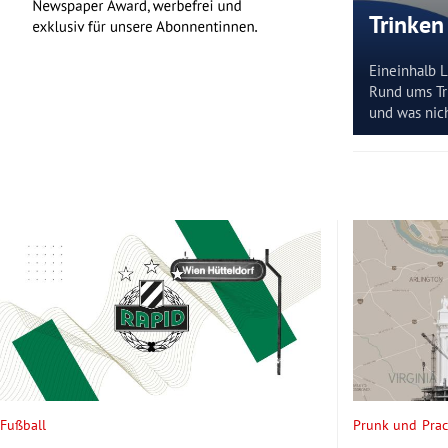
Trinken
Eineinhalb L
Rund ums Tri
und was nich
Fußball
Prunk und Prac