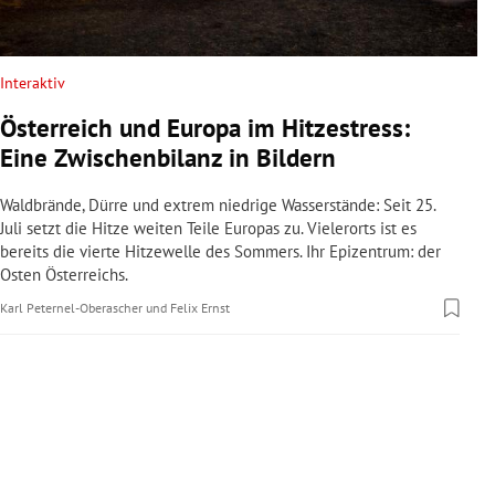
rreich Untermenü
rt Untermenü
Interaktiv
Österreich und Europa im Hitzestress:
schaft Untermenü
Eine Zwischenbilanz in Bildern
s Untermenü
Waldbrände, Dürre und extrem niedrige Wasserstände: Seit 25.
Juli setzt die Hitze weiten Teile Europas zu. Vielerorts ist es
zeit Untermenü
bereits die vierte Hitzewelle des Sommers. Ihr Epizentrum: der
Osten Österreichs.
undheit Untermenü
Karl Peternel-Oberascher
und
Felix Ernst
tur Untermenü
nung Untermenü
lität Untermenü