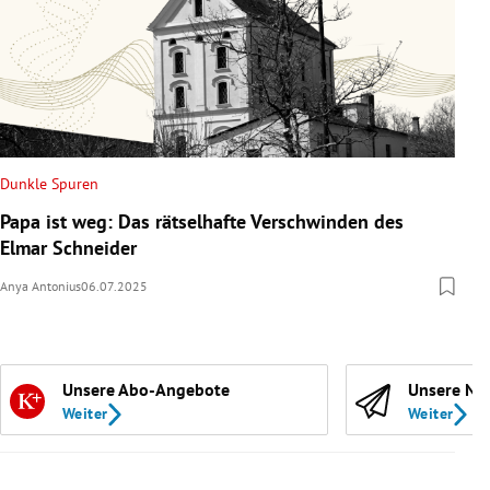
Dunkle Spuren
Papa ist weg: Das rätselhafte Verschwinden des
Elmar Schneider
Anya Antonius
06.07.2025
Unsere Abo-Angebote
Unsere Ne
Weiter
Weiter