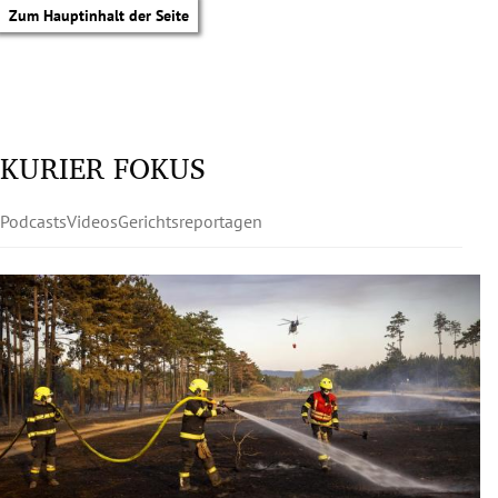
Zum Hauptinhalt der Seite
KURIER FOKUS
Podcasts
Videos
Gerichtsreportagen
tik Untermenü