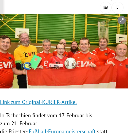
rreich Untermenü
rt Untermenü
Copyright-Hinweis öffnen/schließen
schaft Untermenü
s Untermenü
zeit Untermenü
undheit Untermenü
tur Untermenü
Link zum Original-KURIER-Artikel
nung Untermenü
In
Tschechien
findet vom 17. Februar bis
lität Untermenü
zum 21. Februar
die Priester-
Fußball-Europameisterschaft
statt.