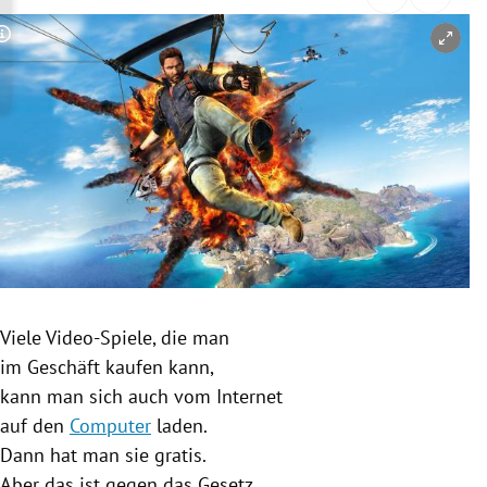
rreich Untermenü
Copyright-Hinweis öffnen/schließen
rt Untermenü
schaft Untermenü
s Untermenü
zeit Untermenü
undheit Untermenü
tur Untermenü
Viele Video-Spiele, die man
im Geschäft kaufen kann,
nung Untermenü
kann man sich auch vom Internet
auf den
Computer
laden.
lität Untermenü
Dann hat man sie gratis.
Aber das ist gegen das Gesetz.