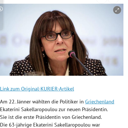
rreich Untermenü
Copyright-Hinweis öffnen/schließen
rt Untermenü
schaft Untermenü
s Untermenü
zeit Untermenü
undheit Untermenü
tur Untermenü
Link zum Original-KURIER-Artikel
Am 22. Jänner wählten die Politiker in
Griechenland
nung Untermenü
Ekaterini Sakellaropoulou
zur neuen Präsidentin.
lität Untermenü
Sie ist die erste Präsidentin von
Griechenland
.
Die 63-jährige
Ekaterini Sakellaropoulou
war