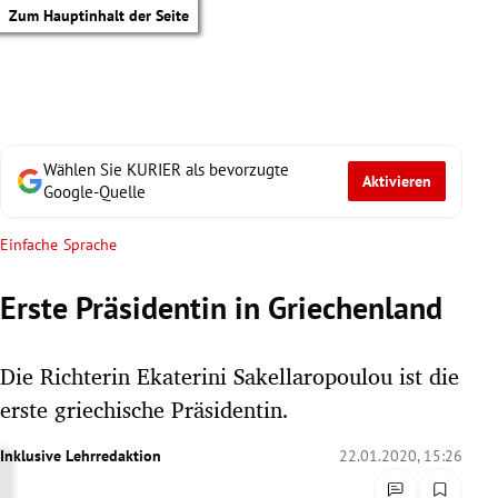
Zum Hauptinhalt der Seite
Wählen Sie KURIER als bevorzugte
Aktivieren
Google-Quelle
Einfache Sprache
Erste Präsidentin in Griechenland
Die Richterin Ekaterini Sakellaropoulou ist die
erste griechische Präsidentin.
Inklusive Lehrredaktion
22.01.2020, 15:26
tik Untermenü