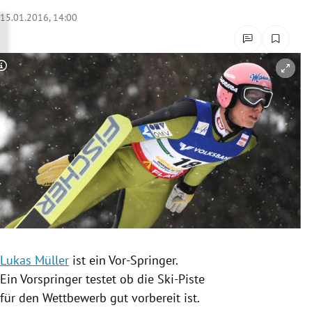
rreich Untermenü
15.01.2016, 14:00
rt Untermenü
Copyright-Hinweis öffnen/schließen
schaft Untermenü
s Untermenü
zeit Untermenü
undheit Untermenü
tur Untermenü
nung Untermenü
Lukas Müller
ist ein Vor-Springer.
Ein
Vorspringer
testet ob die Ski-Piste
lität Untermenü
für den Wettbewerb gut vorbereit ist.