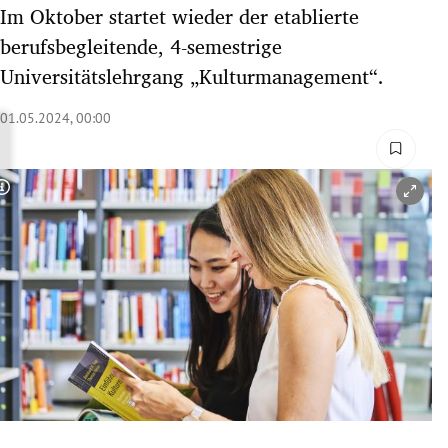
Im Oktober startet wieder der etablierte
rreich Untermenü
berufsbegleitende, 4-semestrige
rt Untermenü
Universitätslehrgang „Kulturmanagement“.
schaft Untermenü
01.05.2024, 00:00
s Untermenü
Copyright-Hinweis öffnen/schließen
zeit Untermenü
undheit Untermenü
tur Untermenü
nung Untermenü
lität Untermenü