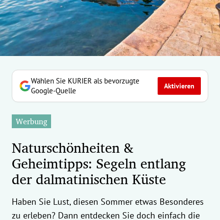
erreich Untermenü
rt Untermenü
tschaft Untermenü
rs Untermenü
Wählen Sie KURIER als bevorzugte
Aktivieren
Google-Quelle
izeit Untermenü
Werbung
undheit Untermenü
Naturschönheiten &
tur Untermenü
Geheimtipps: Segeln entlang
der dalmatinischen Küste
nung Untermenü
ilität Untermenü
Haben Sie Lust, diesen Sommer etwas Besonderes
zu erleben? Dann entdecken Sie doch einfach die